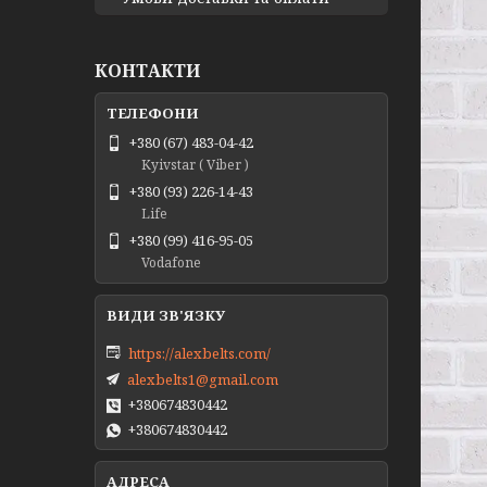
КОНТАКТИ
+380 (67) 483-04-42
Kyivstar ( Viber )
+380 (93) 226-14-43
Life
+380 (99) 416-95-05
Vodafone
https://alexbelts.com/
alexbelts1@gmail.com
+380674830442
+380674830442