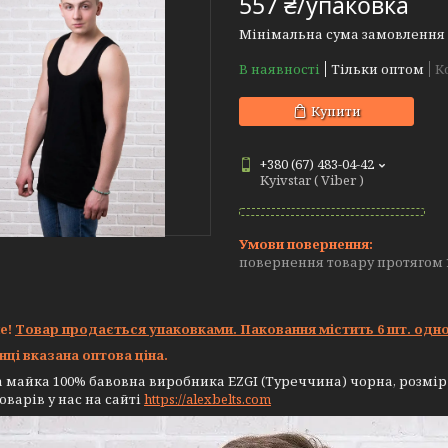
557 ₴/упаковка
Мінімальна сума замовлення н
В наявності
Тільки оптом
К
Купити
+380 (67) 483-04-42
Kyivstar ( Viber )
повернення товару протягом 
е!
Товар продається упаковками. Паковання містить 6 шт. одно
нці вказана оптова ціна.
 майка 100% бавовна виробника EZGI (Туреччина) чорна, розмір 5
оварів у нас на сайті
https://alexbelts.com