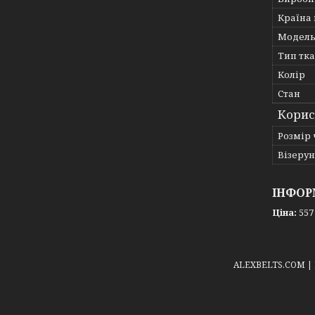
Країна
Модел
Тип тк
Колір
Стан
Корис
Розмір 
Візерун
ІНФОР
Ціна:
557