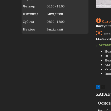
Четвер
06:30
18:00
Пʼятниця
Вихідний
Опто
Субота
06:30
18:00
наступно
Неділя
Вихідний
Опла
вважаєть
Доставк
Нов
Ін-
Де
Авт
Укр
Інш
ХАРАК
Основ
Виробн