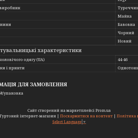
 виробник
Туреччи
ь
Майка
анини
Бавовна
Чорний
Новий
тувальницькі характеристики
чоловічого одягу (UA)
44-46
ки і принти
Однотон
МАЦІЯ ДЛЯ ЗАМОВЛЕННЯ
 ₴/упаковка
Сайт створений на маркетплейсі
Prom.ua
ALEXBELTS.COM | Гуртовий інтернет-магазин |
Поскаржитися на контент
|
Політика 
Select Language
▼