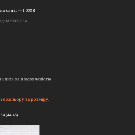
а сайті — 1 000 ₴
од:
MM0001-54
14 днів
за домовленістю
го кольору та розміру.
4 (44-46)