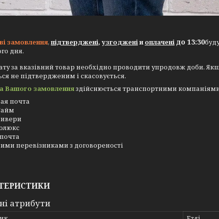
до 13:30
ві замовлення
,
підтверджені
,
узгоджені
и
оплачені
буд
го дня.
ту за вказівний товар необхідно проводити упродовж доби. Як
ся не підтвердженим і скасовується.
а Вашого замовлення
здійснюється транспортними компаніями з 
ая почта
Тайм
ливери
олюкс
почта
ими перевізниками з договореності
ТЕРИСТИКИ
ні атрибути
ик
Ezgi