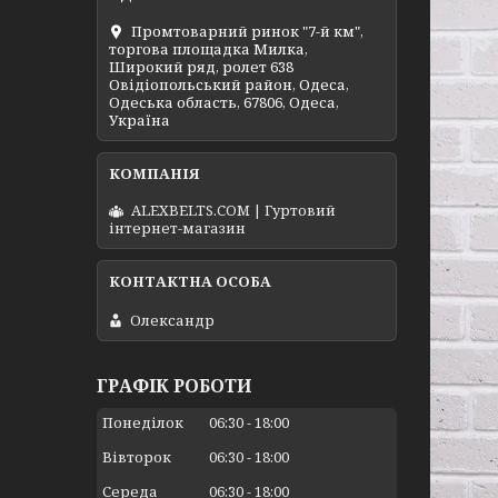
Промтоварний ринок "7-й км",
торгова площадка Милка,
Широкий ряд, ролет 638
Овідіопольський район, Одеса,
Одеська область, 67806, Одеса,
Україна
ALEXBELTS.COM | Гуртовий
інтернет-магазин
Олександр
ГРАФІК РОБОТИ
Понеділок
06:30
18:00
Вівторок
06:30
18:00
Середа
06:30
18:00