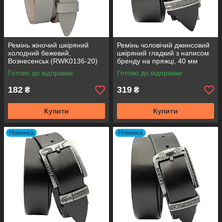
Ремінь жіночий шкіряний
Ремінь чоловічий джинсовий
холодний бежевий,
шкіряний гладкий з написом
Вознесенськ (RWK0136-20)
бренду на пряжці, 40 мм
Готово до відправки
Готово до відправки
182
319
₴
₴
Купити
Купити
Новинка
Новинка