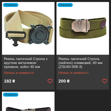
Новинка
Новинка
Ремінь тактичний Стропа з
Ремінь тактичний Стропа
круглою металевою
(нейлон) оливковий, 40 мм
пряжкою, койот 40 мм
(ZSU40-008-3)
(SRT40-014)
Немає в наявності
Немає в наявності
182
200
₴
₴
Новинка