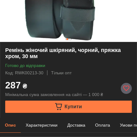
Ремінь жіночий шкіряний, чорний, пряжка
хром, 30 мм
Готово до відправки
Код: RWK00213-30
Тільки опт
287
₴
Мінімальна сума замовлення на сайті — 1 000 ₴
Купити
Опис
Характеристики
Доставка
Оплата
Умови п