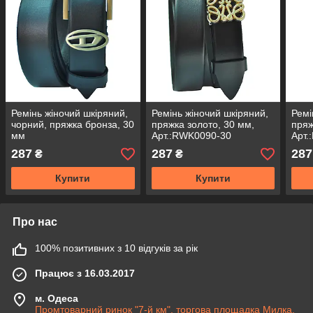
Ремінь жіночий шкіряний,
Ремінь жіночий шкіряний,
Ремі
чорний, пряжка бронза, 30
пряжка золото, 30 мм,
пряж
мм
Арт.:RWK0090-30
Арт.
287
287
287
₴
₴
Купити
Купити
Про нас
100% позитивних з 10 відгуків за рік
Працює з 16.03.2017
м. Одеса
Промтоварний ринок "7-й км", торгова площадка Милка,