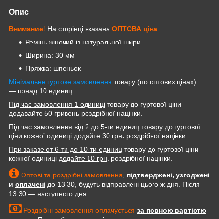
Опис
Внимание!
На сторінці вказана
ОПТОВА
ціна
.
Ремінь жіночий із натуральної шкіри
Ширина: 30 мм
Пряжка: шпеньок
Мінімальне гуртове замовлення
товару (по оптових цінах)
— понад
10 единиц
.
Під час замовлення 1 одиниці
товару до гуртової ціни
додавайте 50 гривень роздрібної націнки.
Під час замовлення від 2 до 5-ти единиц
товару до гуртової
ціни кожної одиниці
додайте 30 грн
.
роздрібної націнки.
При заказе от 6-ти до 10-ти единиц
товару до гуртової ціни
кожної одиниці
додайте 10 грн
. роздрібної націнки.
Оптові та роздрібні замовлення
,
підтверджені
,
узгоджені
и
оплачені
до 13.30, будуть відправлені цього ж дня. Після
13.30 — наступного дня.
Роздрібні замовлення оплачується
за повною вартістю