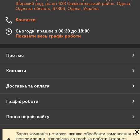
Широкий ряд, ролет 638 Овідіопольський район, Одеса,
Одеська область, 67806, Одеса, Україна
Контакти
Сьогодні працює з 06:30 до 18:00
Показати весь графік роботи
Про нас
Контакти
Доставка та оплата
Графік роботи
Повна версія сайту
Сайт створено на маркетплейсі
Prom.ua
Зараз компанія не може швидко обробляти замовлення та
повідомлення, відповідно до графіка роботи інтернет-