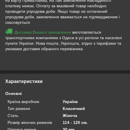
на карту Приватбанка, на такі замовлення накладеного
платежу немає. Оплату за вказівний товар необхідно
проводити упродовж доби. Якщо товар не оплачений
упродовж доби, замовлення вважається не підтвердженим і
скасовується.
Доставка Вашого замовлення
виготовляється
транспортними компаніями з Одеси в усі регіони та населені
пункти України: Нова пошта, Укрпошта, згідно з тарифами та
умовами доставки обраного перевізника.
Приховати
Характеристики
Основні
Країна виробник
Україна
Тип ременя
Класичний
Стать
Жіноча
Розмір жіночих ременів
114 - 120 см.
Ширина ремня
30 мм