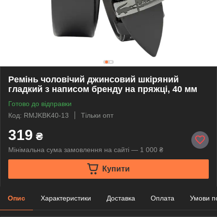
Ремінь чоловічий джинсовий шкіряний
гладкий з написом бренду на пряжці, 40 мм
Готово до відправки
Код: RMJKBK40-13
Тільки опт
319
₴
Мінімальна сума замовлення на сайті — 1 000 ₴
Купити
Опис
Характеристики
Доставка
Оплата
Умови п