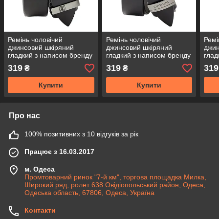
Ремінь чоловічий
Ремінь чоловічий
Ремі
джинсовий шкіряний
джинсовий шкіряний
джин
гладкий з написом бренду
гладкий з написом бренду
глад
на пряжці, 40 мм
на пряжці, 40 мм
на п
319
319
319
₴
₴
Купити
Купити
Про нас
100% позитивних з 10 відгуків за рік
Працює з 16.03.2017
м. Одеса
Промтоварний ринок "7-й км", торгова площадка Милка,
Широкий ряд, ролет 638 Овідіопольський район, Одеса,
Одеська область, 67806, Одеса, Україна
Контакти