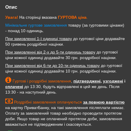
Опис
Увага!
На сторінці вказана
ГУРТОВА
ціна
.
Мінімальне гуртове замовлення
товару (за гуртовими цінами)
- понад 10 одиниць.
При замовленні 1-ї одиниці товару
до гуртової ціни додавайте
50 гривень роздрібної націнки.
При замовленні від 2-х до 5-ти одиниць товару
до гуртової
ціни кожної одиниці додавайте 30 грн. роздрібної націнки.
При замовленні від 6-ти до 10-ти одиниць товару
до гуртової
ціни кожної одиниці додавайте 10 грн. роздрібної націнки.
Гуртові і роздрібні замовлення
,
підтверджені
,
узгоджені
і
сплачені
до 13:30, будуть відправлені в цей же день. Після
13:30 - на наступний день.
Роздрібні замовлення оплачуються
за повною вартістю
на картку ПриватБанку, на такі замовлення післяплати немає.
Оплату за замовлений товар необхідно проводити протягом
доби. Якщо товар не оплачений протягом доби, замовлення
вважається не підтвердженим і скасовується.