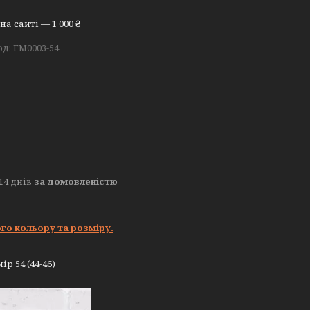
а сайті — 1 000 ₴
од:
FM0003-54
14 днів
за домовленістю
го кольору та розміру.
р 54 (44-46)