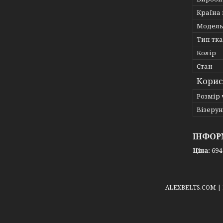
Країна
Модел
Тип тк
Колір
Стан
Корис
Розмір 
Візерун
ІНФОР
Ціна:
694