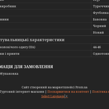
 виробник
Туреччи
ь
Футболка
анини
Бавовна
Чорний
Новий
тувальницькі характеристики
чоловічого одягу (UA)
44-46
ки і принти
Однотон
МАЦІЯ ДЛЯ ЗАМОВЛЕННЯ
 ₴/упаковка
Сайт створений на маркетплейсі
Prom.ua
ALEXBELTS.COM | Гуртовий інтернет-магазин |
Поскаржитися на контент
|
Політика 
Select Language
▼