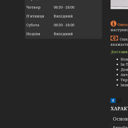
Четвер
06:30
18:00
Пʼятниця
Вихідний
Опто
Субота
06:30
18:00
наступно
Неділя
Вихідний
Опла
вважаєть
Доставк
Нов
Ін-
Де
Авт
Укр
Інш
ХАРАК
Основ
Виробн