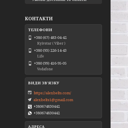
КОНТАКТИ
+380 (67) 483-04-42
Kyivstar ( Viber )
+380 (93) 226-14-43
Life
+380 (99) 416-95-05
Vodafone
https://alexbelts.com/
alexbelts1@gmail.com
+380674830442
+380674830442