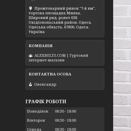
Промтоварний ринок "7-й км",
торгова площадка Милка,
Широкий ряд, ролет 638
Овідіопольський район, Одеса,
Одеська область, 67806, Одеса,
Україна
ALEXBELTS.COM | Гуртовий
інтернет-магазин
Олександр
ГРАФІК РОБОТИ
Понеділок
06:30
18:00
Вівторок
06:30
18:00
Середа
06:30
18:00