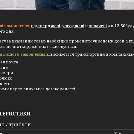
до 13:30
ві замовлення
,
підтверджені
,
узгоджені
и
оплачені
буд
го дня.
ту за вказівний товар необхідно проводити упродовж доби. Як
ся не підтвердженим і скасовується.
а Вашого замовлення
здійснюється транспортними компаніями з 
ая почта
Тайм
ливери
олюкс
почта
ими перевізниками з договореності
ТЕРИСТИКИ
ні атрибути
ик
Ezgi