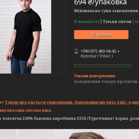
694 ₴/упаковка
Мінімальна сума замовлення н
В наявності
Тільки оптом
К
Купити
+380 (67) 483-04-42
Kyivstar ( Viber )
повернення товару протягом 
е!
Товар продається упаковками. Паковання містить 6 шт. одно
нці вказана оптова ціна.
 чоловіча 100% бавовна виробника EZGI (Туреччина) чорна, розмі