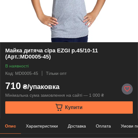
Майка дитяча сіра EZGI р.45/10-11
(Арт.:MD0005-45)
В наявності
Код: MD0005-45
Тільки опт
710
₴/упаковка
Мінімальна сума замовлення на сайті — 1 000 ₴
Купити
Опис
Характеристики
Доставка
Оплата
Умови п