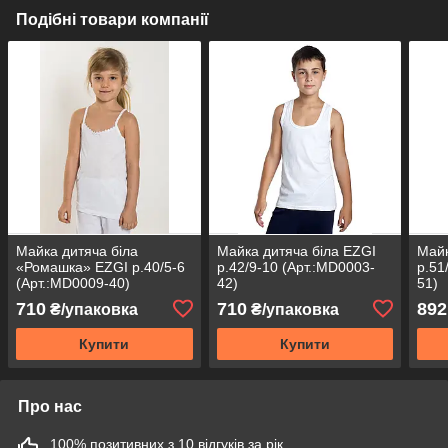
Подібні товари компанії
Майка дитяча біла
Майка дитяча біла EZGI
Майк
«Ромашка» EZGI р.40/5-6
р.42/9-10 (Арт.:MD0003-
р.51
(Арт.:MD0009-40)
42)
51)
710
710
892
₴/упаковка
₴/упаковка
Купити
Купити
Про нас
100% позитивних з 10 відгуків за рік