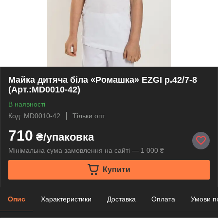
Майка дитяча біла «Ромашка» EZGI р.42/7-8
(Арт.:MD0010-42)
В наявності
Код: MD0010-42
Тільки опт
710
₴/упаковка
Мінімальна сума замовлення на сайті — 1 000 ₴
Купити
Опис
Характеристики
Доставка
Оплата
Умови п