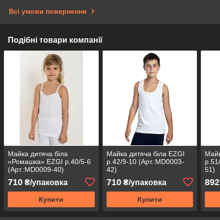
Всі умови повернення
Подібні товари компанії
Майка дитяча біла
Майка дитяча біла EZGI
Майк
«Ромашка» EZGI р.40/5-6
р.42/9-10 (Арт.:MD0003-
р.51
(Арт.:MD0009-40)
42)
51)
710
710
892
₴/упаковка
₴/упаковка
Купити
Купити