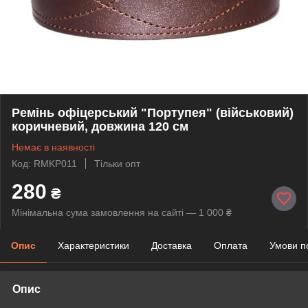
Ремінь офіцерський "Портупея" (військовий)
коричневий, довжина 120 см
Немає в наявності
Код: RMKP011
Тільки опт
280
₴
Мінімальна сума замовлення на сайті — 1 000 ₴
Опис
Характеристики
Доставка
Оплата
Умови п
Опис