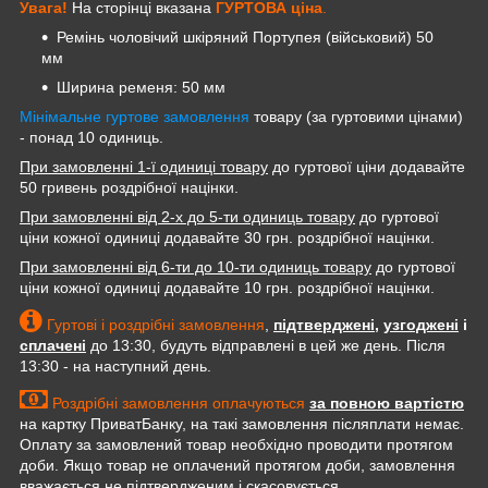
Увага!
На сторінці вказана
ГУРТОВА
ціна
.
Ремінь чоловічий шкіряний Портупея (військовий) 50
мм
Ширина ременя: 50 мм
Мінімальне гуртове замовлення
товару (за гуртовими цінами)
- понад 10 одиниць.
При замовленні 1-ї одиниці товару
до гуртової ціни додавайте
50 гривень роздрібної націнки.
При замовленні від 2-х до 5-ти одиниць товару
до гуртової
ціни кожної одиниці додавайте 30 грн. роздрібної націнки.
При замовленні від 6-ти до 10-ти одиниць товару
до гуртової
ціни кожної одиниці додавайте 10 грн. роздрібної націнки.
Гуртові і роздрібні замовлення
,
підтверджені
,
узгоджені
і
сплачені
до 13:30, будуть відправлені в цей же день. Після
13:30 - на наступний день.
Роздрібні замовлення оплачуються
за повною вартістю
на картку ПриватБанку, на такі замовлення післяплати немає.
Оплату за замовлений товар необхідно проводити протягом
доби. Якщо товар не оплачений протягом доби, замовлення
вважається не підтвердженим і скасовується.