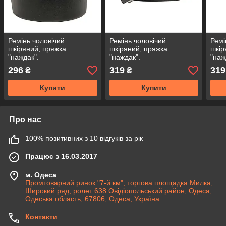
Ремінь чоловічий
Ремінь чоловічий
Ремі
шкіряний, пряжка
шкіряний, пряжка
шкір
"наждак".
"наждак".
"наж
Арт.:RMBAKA0033-35
Арт.:RMBAKA0027-35
Арт
296
319
319
₴
₴
Купити
Купити
Про нас
100% позитивних з 10 відгуків за рік
Працює з 16.03.2017
м. Одеса
Промтоварний ринок "7-й км", торгова площадка Милка,
Широкий ряд, ролет 638 Овідіопольський район, Одеса,
Одеська область, 67806, Одеса, Україна
Контакти