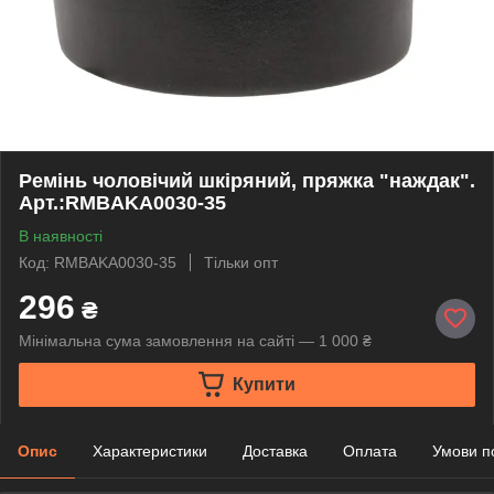
Ремінь чоловічий шкіряний, пряжка "наждак".
Арт.:RMBAKA0030-35
В наявності
Код: RMBAKA0030-35
Тільки опт
296
₴
Мінімальна сума замовлення на сайті — 1 000 ₴
Купити
Опис
Характеристики
Доставка
Оплата
Умови п