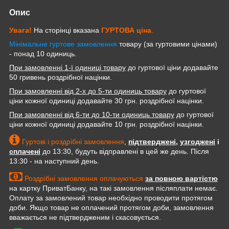
Опис
Увага!
На сторінці вказана
ГУРТОВА
ціна
.
Мінімальне гуртове замовлення
товару (за гуртовими цінами)
- понад 10 одиниць.
При замовленні 1-ї одиниці товару
до гуртової ціни додавайте
50 гривень роздрібної націнки.
При замовленні від 2-х до 5-ти одиниць товару
до гуртової
ціни кожної одиниці додавайте 30 грн. роздрібної націнки.
При замовленні від 6-ти до 10-ти одиниць товару
до гуртової
ціни кожної одиниці додавайте 10 грн. роздрібної націнки.
Гуртові і роздрібні замовлення
,
підтверджені
,
узгоджені
і
сплачені
до 13:30, будуть відправлені в цей же день. Після
13:30 - на наступний день.
Роздрібні замовлення оплачуються
за повною вартістю
на картку ПриватБанку, на такі замовлення післяплати немає.
Оплату за замовлений товар необхідно проводити протягом
доби. Якщо товар не оплачений протягом доби, замовлення
вважається не підтвердженим і скасовується.