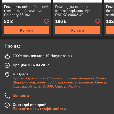
Ремінь чоловічий брючний
Ремінь джинсовий з
Ремі
(темно-синій) замінник
жовтою стрічкою. Арт.:
бата
Colеbery 35 мм.
RMJKGV0002-40
замі
Арт:RMZ0086-35
RMZ
82
196
102
₴
₴
Купити
Купити
Про нас
100% позитивних з 10 відгуків за рік
Працює з 16.03.2017
м. Одеса
Промтоварний ринок "7-й км", торгова площадка Милка,
Широкий ряд, ролет 638 Овідіопольський район, Одеса,
Одеська область, 67806, Одеса, Україна
Контакти
Сьогодні вихідний
Показати весь графік роботи