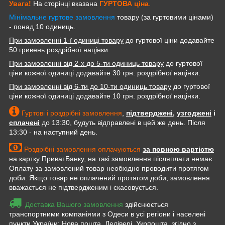
Увага!
На сторінці вказана
ГУРТОВА
ціна
.
Мінімальне гуртове замовлення
товару (за гуртовими цінами)
- понад 10 одиниць.
При замовленні 1-ї одиниці товару
до гуртової ціни додавайте
50 гривень роздрібної націнки.
При замовленні від 2-х до 5-ти одиниць товару
до гуртової
ціни кожної одиниці додавайте 30 грн. роздрібної націнки.
При замовленні від 6-ти до 10-ти одиниць товару
до гуртової
ціни кожної одиниці додавайте 10 грн. роздрібної націнки.
Гуртові і роздрібні замовлення
,
підтверджені
,
узгоджені
і
сплачені
до 13:30, будуть відправлені в цей же день. Після
13:30 - на наступний день.
Роздрібні замовлення оплачуються
за повною вартістю
на картку ПриватБанку, на такі замовлення післяплати немає.
Оплату за замовлений товар необхідно проводити протягом
доби. Якщо товар не оплачений протягом доби, замовлення
вважається не підтвердженим і скасовується.
Доставка Вашого замовлення
здійснюється
транспортними компаніями з Одеси в усі регіони і населені
пункти України: Нова пошта, Делівері, Укрпошта, згідно з