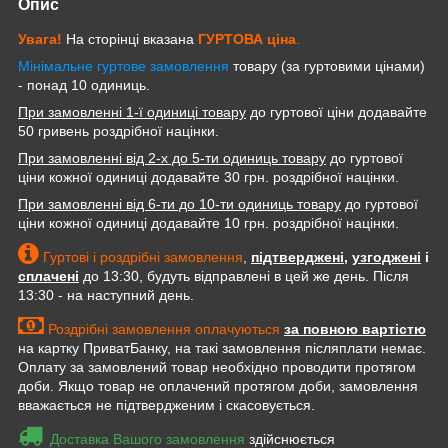
Опис
Увага!
На сторінці вказана
ГУРТОВА
ціна
.
Мінімальне гуртове замовлення
товару (за гуртовими цінами)
- понад 10 одиниць.
При замовленні 1-ї одиниці товару
до гуртової ціни додавайте
50 гривень роздрібної націнки.
При замовленні від 2-х до 5-ти одиниць товару
до гуртової
ціни кожної одиниці додавайте 30 грн. роздрібної націнки.
При замовленні від 6-ти до 10-ти одиниць товару
до гуртової
ціни кожної одиниці додавайте 10 грн. роздрібної націнки.
Гуртові і роздрібні замовлення
,
підтверджені
,
узгоджені
і
сплачені
до 13:30, будуть відправлені в цей же день. Після
13:30 - на наступний день.
Роздрібні замовлення оплачуються
за повною вартістю
на картку ПриватБанку, на такі замовлення післяплати немає.
Оплату за замовлений товар необхідно проводити протягом
доби. Якщо товар не оплачений протягом доби, замовлення
вважається не підтвердженим і скасовується.
Доставка Вашого замовлення
здійснюється