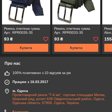
Ремінь плетінка гумка.
Ремінь плетінка гумка.
Ремі
Арт.: RPR0035-35
Арт.: RPR0033-35
Alon
93
93
155
₴
₴
Купити
Купити
Про нас
100% позитивних з 10 відгуків за рік
Працює з 16.03.2017
м. Одеса
Промтоварний ринок "7-й км", торгова площадка Милка,
Широкий ряд, ролет 638 Овідіопольський район, Одеса,
Одеська область, 67806, Одеса, Україна
Контакти