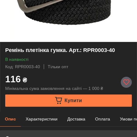
Ремінь плетінка гумка. Арт.: RPR0003-40
В наявності
Код: RPR0003-40
Тільки опт
116
₴
Мінімальна сума замовлення на сайті — 1 000 ₴
Купити
Опис
Характеристики
Доставка
Оплата
Умови п