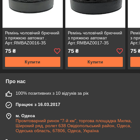
Ремінь чоловічий брючний
Ремінь чоловічий брючний
Ремі
з пряжкою автомат .
з пряжкою автомат
з пр
Арт.:RMBAZ0016-35
Арт.:RMBAZ0017-35
Арт
75
75
75
₴
₴
Купити
Купити
Про нас
100% позитивних з 10 відгуків за рік
Працює з 16.03.2017
м. Одеса
Промтоварний ринок "7-й км", торгова площадка Милка,
Широкий ряд, ролет 638 Овідіопольський район, Одеса,
Одеська область, 67806, Одеса, Україна