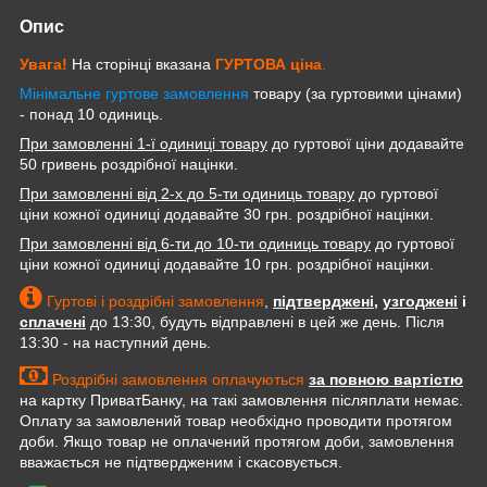
Опис
Увага!
На сторінці вказана
ГУРТОВА
ціна
.
Мінімальне гуртове замовлення
товару (за гуртовими цінами)
- понад 10 одиниць.
При замовленні 1-ї одиниці товару
до гуртової ціни додавайте
50 гривень роздрібної націнки.
При замовленні від 2-х до 5-ти одиниць товару
до гуртової
ціни кожної одиниці додавайте 30 грн. роздрібної націнки.
При замовленні від 6-ти до 10-ти одиниць товару
до гуртової
ціни кожної одиниці додавайте 10 грн. роздрібної націнки.
Гуртові і роздрібні замовлення
,
підтверджені
,
узгоджені
і
сплачені
до 13:30, будуть відправлені в цей же день. Після
13:30 - на наступний день.
Роздрібні замовлення оплачуються
за повною вартістю
на картку ПриватБанку, на такі замовлення післяплати немає.
Оплату за замовлений товар необхідно проводити протягом
доби. Якщо товар не оплачений протягом доби, замовлення
вважається не підтвердженим і скасовується.