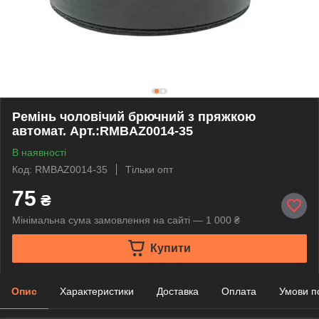
Ремінь чоловічий брючний з пряжкою
автомат. Арт.:RMBAZ0014-35
В наявності
Код: RMBAZ0014-35
Тільки опт
75
₴
Мінімальна сума замовлення на сайті — 1 000 ₴
Купити
Опис
Характеристики
Доставка
Оплата
Умови п