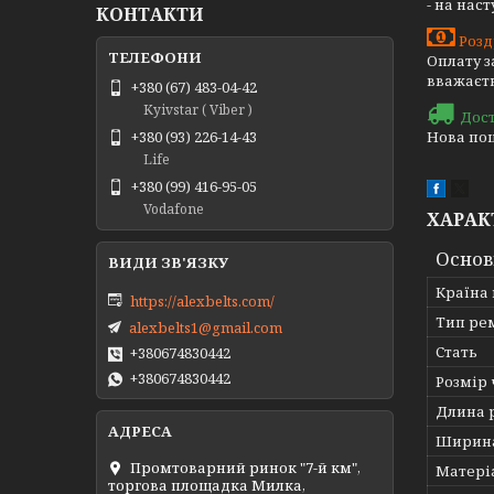
- на нас
КОНТАКТИ
Розд
Оплату з
вважаєть
+380 (67) 483-04-42
Kyivstar ( Viber )
Дос
Нова пош
+380 (93) 226-14-43
Life
+380 (99) 416-95-05
Vodafone
ХАРАК
Основ
Країна
https://alexbelts.com/
Тип ре
alexbelts1@gmail.com
Стать
+380674830442
+380674830442
Розмір
Длина 
Ширин
Промтоварний ринок "7-й км",
Матері
торгова площадка Милка,