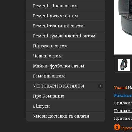
Ремені жіночі оптом
Ремені дитячі оптом
Ремені тканинні оптом
Ремені гумові плетені оптом
Підтяжки оптом
Чешки оптом
Майки, футболки оптом
Гаманці оптом
УСІ ТОВАРИ В КАТАЛОЗІ
Увага!
На
Мінімал
Про Компанію
При замо
Відгуки
При замо
Умови доставки та оплати
При замо
Гурто