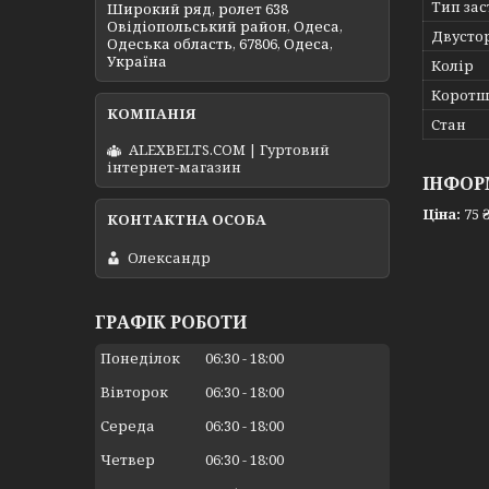
Тип за
Широкий ряд, ролет 638
Овідіопольський район, Одеса,
Двусто
Одеська область, 67806, Одеса,
Україна
Колір
Коротш
Стан
ALEXBELTS.COM | Гуртовий
інтернет-магазин
ІНФОР
Ціна:
75 
Олександр
ГРАФІК РОБОТИ
Понеділок
06:30
18:00
Вівторок
06:30
18:00
Середа
06:30
18:00
Четвер
06:30
18:00