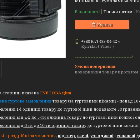
Мінімальна сума замовлення н
В наявності
Тільки оптом
К
Купити
+380 (67) 483-04-42
Kyivstar ( Viber )
повернення товару протягом 
 сторінці вказана
ГУРТОВА
ціна
.
ьне гуртове замовлення
товару (за гуртовими цінами) - понад 10
вленні 1-ї одиниці товару
до гуртової ціни додавайте 50 гривень
вленні від 2-х до 5-ти одиниць товару
до гуртової ціни кожної од
вленні від 6-ти до 10-ти одиниць товару
до гуртової ціни кожної
ві і роздрібні замовлення
,
підтверджені
,
узгоджені
і
сплачені
до