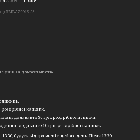
а сайті — 1 000 ₴
од:
RMBAZ0015-35
14 днів
за домовленістю
 одиниць.
 роздрібної націнки.
иниці додавайте 30 грн. роздрібної націнки.
 одиниці додавайте 10 грн. роздрібної націнки.
 13:30, будуть відправлені в цей же день. Після 13:30