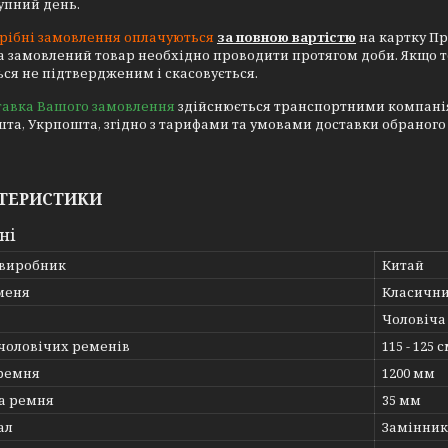
тупний день.
рібні замовлення оплачуються
за повною вартістю
на картку Пр
а замовлений товар необхідно проводити протягом доби. Якщо 
ся не підтвердженим і скасовується.
тавка Вашого замовлення
здійснюється транспортними компаніями
та, Укрпошта, згідно з тарифами та умовами доставки обраного
ТЕРИСТИКИ
ні
 виробник
Китай
меня
Класичн
Чоловіча
 чоловічих ременів
115 - 125 с
ремня
1200 мм
а ремня
35 мм
ал
Замінник