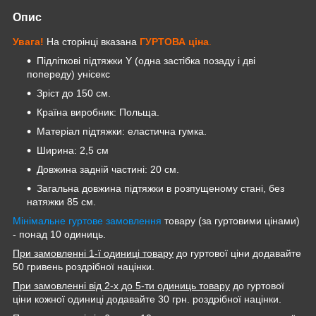
Опис
Увага!
На сторінці вказана
ГУРТОВА
ціна
.
Підліткові підтяжки Y (одна застібка позаду і дві
попереду) унісекс
Зріст до 150 см.
Країна виробник: Польща.
Матеріал підтяжки: еластична гумка.
Ширина: 2,5 см
Довжина задній частині: 20 см.
Загальна довжина підтяжки в розпущеному стані, без
натяжки 85 см.
Мінімальне гуртове замовлення
товару (за гуртовими цінами)
- понад 10 одиниць.
При замовленні 1-ї одиниці товару
до гуртової ціни додавайте
50 гривень роздрібної націнки.
При замовленні від 2-х до 5-ти одиниць товару
до гуртової
ціни кожної одиниці додавайте 30 грн. роздрібної націнки.