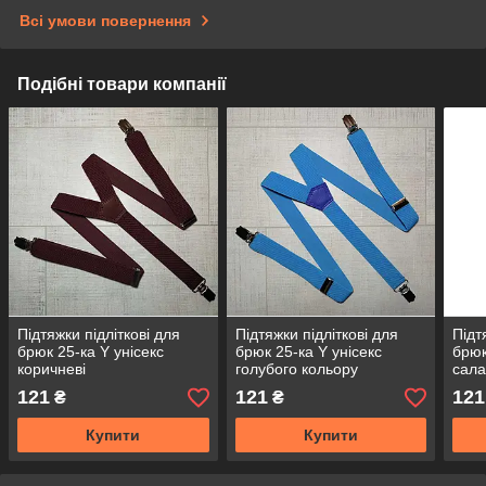
Всі умови повернення
Подібні товари компанії
Підтяжки підліткові для
Підтяжки підліткові для
Підт
брюк 25-ка Y унісекс
брюк 25-ка Y унісекс
брюк
коричневі
голубого кольору
сала
Одес
121
121
121
₴
₴
Купити
Купити