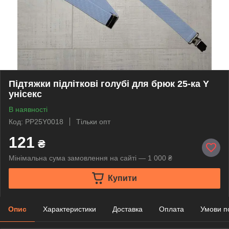
Підтяжки підліткові голубі для брюк 25-ка Y
унісекс
В наявності
Код: PP25Y0018
Тільки опт
121
₴
Мінімальна сума замовлення на сайті — 1 000 ₴
Купити
Опис
Характеристики
Доставка
Оплата
Умови п