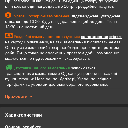
При замовленні від 6-ти до 10-ти одиниць товару
до гуртової
ціни кожної одиниці додавайте 10 грн. роздрібної націнки.
Гуртові і роздрібні замовлення
,
підтверджені
,
узгоджені
і
сплачені
до 13:30, будуть відправлені в цей же день. Після
13:30 - на наступний день.
Роздрібні замовлення оплачуються
за повною вартістю
на картку ПриватБанку, на такі замовлення післяплати немає.
Оплату за замовлений товар необхідно проводити протягом
доби. Якщо товар не оплачений протягом доби, замовлення
вважається не підтвердженим і скасовується.
Доставка Вашого замовлення
здійснюється
транспортними компаніями з Одеси в усі регіони і населені
пункти України: Нова пошта, Делівері, Укрпошта, згідно з
тарифами та умовами доставки обраного перевізника.
Приховати
Характеристики
Основні атрибути