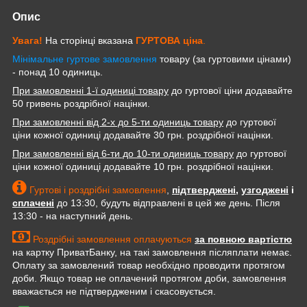
Опис
Увага!
На сторінці вказана
ГУРТОВА
ціна
.
Мінімальне гуртове замовлення
товару (за гуртовими цінами)
- понад 10 одиниць.
При замовленні 1-ї одиниці товару
до гуртової ціни додавайте
50 гривень роздрібної націнки.
При замовленні від 2-х до 5-ти одиниць товару
до гуртової
ціни кожної одиниці додавайте 30 грн. роздрібної націнки.
При замовленні від 6-ти до 10-ти одиниць товару
до гуртової
ціни кожної одиниці додавайте 10 грн. роздрібної націнки.
Гуртові і роздрібні замовлення
,
підтверджені
,
узгоджені
і
сплачені
до 13:30, будуть відправлені в цей же день. Після
13:30 - на наступний день.
Роздрібні замовлення оплачуються
за повною вартістю
на картку ПриватБанку, на такі замовлення післяплати немає.
Оплату за замовлений товар необхідно проводити протягом
доби. Якщо товар не оплачений протягом доби, замовлення
вважається не підтвердженим і скасовується.