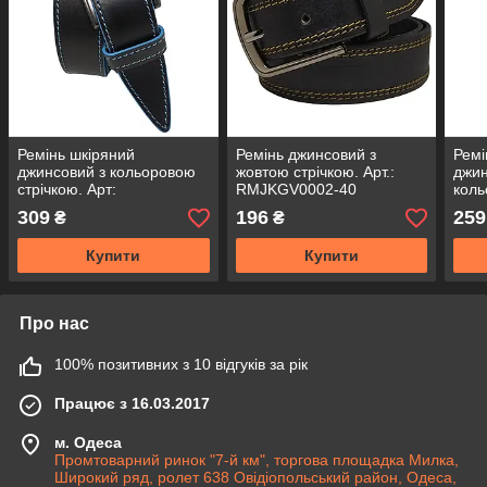
Ремінь шкіряний
Ремінь джинсовий з
Ремі
джинсовий з кольоровою
жовтою стрічкою. Арт.:
джин
стрічкою. Арт:
RMJKGV0002-40
коль
RMJKGD0003-40
мм -
309
196
259
₴
₴
Купити
Купити
Про нас
100% позитивних з 10 відгуків за рік
Працює з 16.03.2017
м. Одеса
Промтоварний ринок "7-й км", торгова площадка Милка,
Широкий ряд, ролет 638 Овідіопольський район, Одеса,