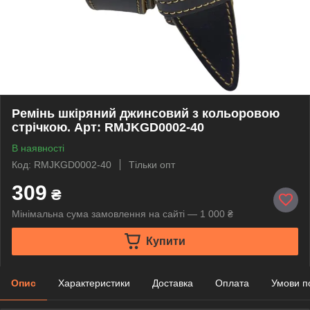
Ремінь шкіряний джинсовий з кольоровою
стрічкою. Арт: RMJKGD0002-40
В наявності
Код: RMJKGD0002-40
Тільки опт
309
₴
Мінімальна сума замовлення на сайті — 1 000 ₴
Купити
Опис
Характеристики
Доставка
Оплата
Умови п