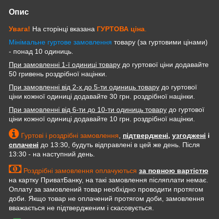
Опис
Увага!
На сторінці вказана
ГУРТОВА
ціна
.
Мінімальне гуртове замовлення
товару (за гуртовими цінами)
- понад 10 одиниць.
При замовленні 1-ї одиниці товару
до гуртової ціни додавайте
50 гривень роздрібної націнки.
При замовленні від 2-х до 5-ти одиниць товару
до гуртової
ціни кожної одиниці додавайте 30 грн. роздрібної націнки.
При замовленні від 6-ти до 10-ти одиниць товару
до гуртової
ціни кожної одиниці додавайте 10 грн. роздрібної націнки.
Гуртові і роздрібні замовлення
,
підтверджені
,
узгоджені
і
сплачені
до 13:30, будуть відправлені в цей же день. Після
13:30 - на наступний день.
Роздрібні замовлення оплачуються
за повною вартістю
на картку ПриватБанку, на такі замовлення післяплати немає.
Оплату за замовлений товар необхідно проводити протягом
доби. Якщо товар не оплачений протягом доби, замовлення
вважається не підтвердженим і скасовується.