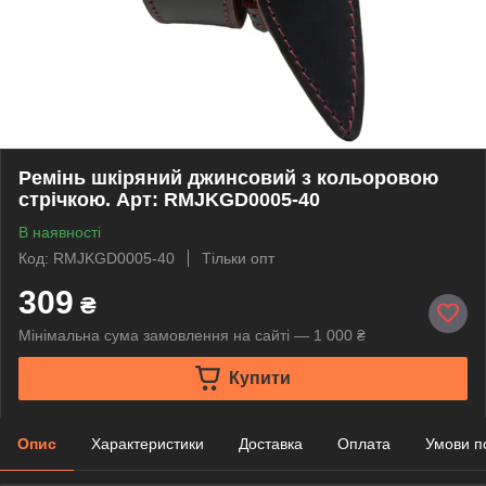
Ремінь шкіряний джинсовий з кольоровою
стрічкою. Арт: RMJKGD0005-40
В наявності
Код: RMJKGD0005-40
Тільки опт
309
₴
Мінімальна сума замовлення на сайті — 1 000 ₴
Купити
Опис
Характеристики
Доставка
Оплата
Умови п