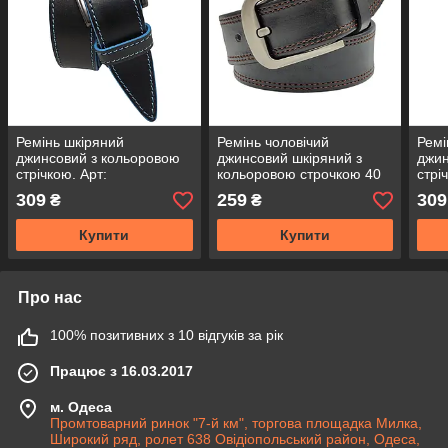
Ремінь шкіряний
Ремінь чоловічий
Ремі
джинсовий з кольоровою
джинсовий шкіряний з
джин
стрічкою. Арт:
кольоровою строчкою 40
стрі
RMJKGD0003-40
мм - купити оптом в Одесі
RMJ
309
259
309
₴
₴
Купити
Купити
Про нас
100% позитивних з 10 відгуків за рік
Працює з 16.03.2017
м. Одеса
Промтоварний ринок "7-й км", торгова площадка Милка,
Широкий ряд, ролет 638 Овідіопольський район, Одеса,