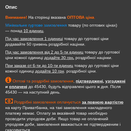
Опис
Внимание!
На сторінці вказана
ОПТОВА
ціна
.
Мінімальне гуртове замовлення
товару (по оптових цінах)
— понад
10 единиц
.
Під час замовлення 1 одиниці
товару до гуртової ціни
додавайте 50 гривень роздрібної націнки.
Під час замовлення від 2 до 5-ти единиц
товару до гуртової
ціни кожної одиниці
додайте 30 грн
.
роздрібної націнки.
При заказе от 6-ти до 10-ти единиц
товару до гуртової ціни
кожної одиниці
додайте 10 грн
. роздрібної ціни.
Оптові та роздрібні замовлення
,
підтверджені
,
узгоджені
и
оплачені
до 45430, будуть відправлені цього ж дня. Після
45430 — на наступний день.
Роздрібні замовлення оплачується
за повною вартістю
на карту Приватбанка, на такі замовлення накладеного
платежу немає. Оплату за вказівний товар необхідно
проводити упродовж доби. Якщо товар не оплачений
упродовж доби, замовлення вважається не підтвердженим і
скасовується.