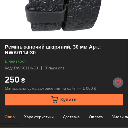
Ремінь жіночий шкіряний, 30 мм Арт.:
RWK0114-30
В наявності
Код: RWK0114-30
Тільки опт
250
₴
Мінімальна сума замовлення на сайті — 1 000 ₴
Купити
Опис
Характеристики
Доставка
Оплата
Умови п