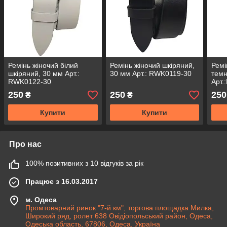
Ремінь жіночий білий
Ремінь жіночий шкіряний,
Ремі
шкіряний, 30 мм Арт.:
30 мм Арт.: RWK0119-30
темн
RWK0122-30
Арт.
250
250
250
₴
₴
Купити
Купити
Про нас
100% позитивних з 10 відгуків за рік
Працює з 16.03.2017
м. Одеса
Промтоварний ринок "7-й км", торгова площадка Милка,
Широкий ряд, ролет 638 Овідіопольський район, Одеса,
Одеська область, 67806, Одеса, Україна