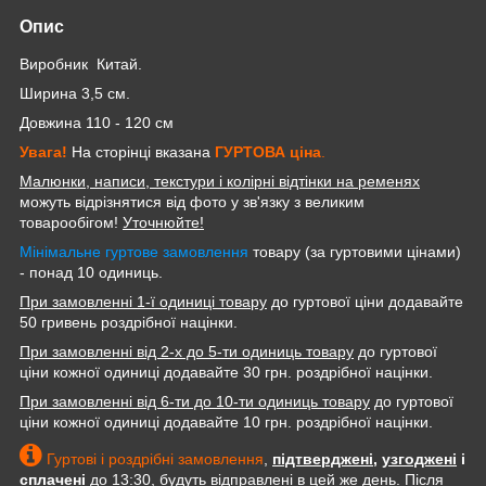
Опис
Виробник Китай.
Ширина 3,5 см.
Довжина 110 - 120 см
Увага!
На сторінці вказана
ГУРТОВА
ціна
.
Малюнки, написи, текстури і колірні відтінки на ременях
можуть відрізнятися від фото у зв'язку з великим
товарообігом!
Уточнюйте!
Мінімальне гуртове замовлення
товару (за гуртовими цінами)
- понад 10 одиниць.
При замовленні 1-ї одиниці товару
до гуртової ціни додавайте
50 гривень роздрібної націнки.
При замовленні від 2-х до 5-ти одиниць товару
до гуртової
ціни кожної одиниці додавайте 30 грн. роздрібної націнки.
При замовленні від 6-ти до 10-ти одиниць товару
до гуртової
ціни кожної одиниці додавайте 10 грн. роздрібної націнки.
Гуртові і роздрібні замовлення
,
підтверджені
,
узгоджені
і
сплачені
до 13:30, будуть відправлені в цей же день. Після