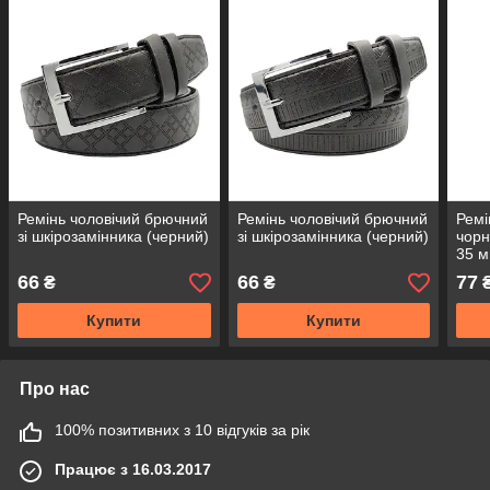
Ремінь чоловічий брючний
Ремінь чоловічий брючний
Ремі
зі шкірозамінника (черний)
зі шкірозамінника (черний)
чорн
35 м
66
66
77
₴
₴
Купити
Купити
Про нас
100% позитивних з 10 відгуків за рік
Працює з 16.03.2017