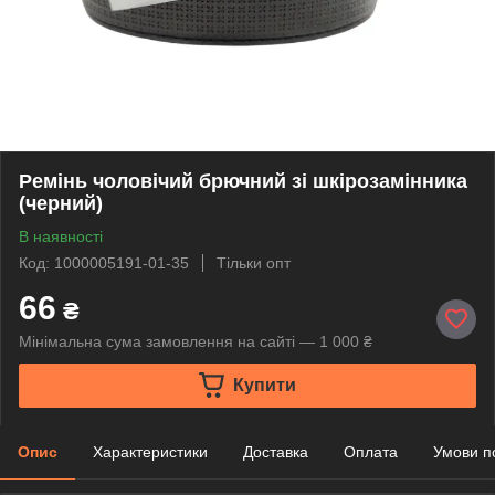
Ремінь чоловічий брючний зі шкірозамінника
(черний)
В наявності
Код: 1000005191-01-35
Тільки опт
66
₴
Мінімальна сума замовлення на сайті — 1 000 ₴
Купити
Опис
Характеристики
Доставка
Оплата
Умови п