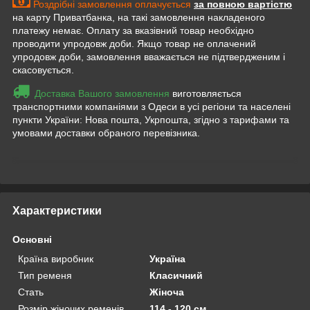
Роздрібні замовлення оплачується
за повною вартістю
на карту Приватбанка, на такі замовлення накладеного
платежу немає. Оплату за вказівний товар необхідно
проводити упродовж доби. Якщо товар не оплачений
упродовж доби, замовлення вважається не підтвердженим і
скасовується.
Доставка Вашого замовлення
виготовляється
транспортними компаніями з Одеси в усі регіони та населені
пункти України: Нова пошта, Укрпошта, згідно з тарифами та
умовами доставки обраного перевізника.
Приховати
Характеристики
Основні
Країна виробник
Україна
Тип ременя
Класичний
Стать
Жіноча
Розмір жіночих ременів
114 - 120 см.