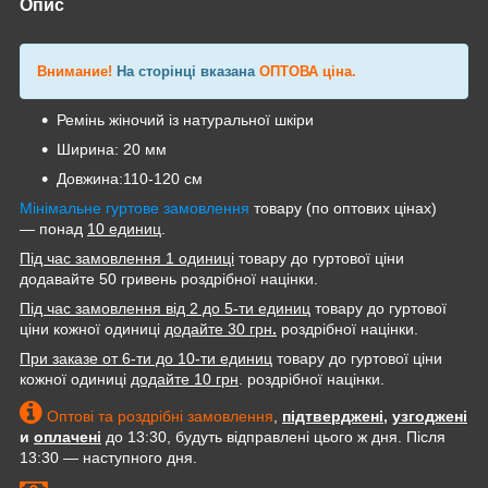
Опис
Внимание!
На сторінці вказана
ОПТОВА
ціна
.
Ремінь жіночий із натуральної шкіри
Ширина: 20 мм
Довжина:110-120 см
Мінімальне гуртове замовлення
товару (по оптових цінах)
— понад
10 единиц
.
Під час замовлення 1 одиниці
товару до гуртової ціни
додавайте 50 гривень роздрібної націнки.
Під час замовлення від 2 до 5-ти единиц
товару до гуртової
ціни кожної одиниці
додайте 30 грн
.
роздрібної націнки.
При заказе от 6-ти до 10-ти единиц
товару до гуртової ціни
кожної одиниці
додайте 10 грн
. роздрібної націнки.
Оптові та роздрібні замовлення
,
підтверджені
,
узгоджені
и
оплачені
до 13:30, будуть відправлені цього ж дня. Після
13:30 — наступного дня.