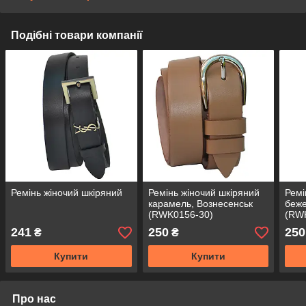
Подібні товари компанії
Ремінь жіночий шкіряний
Ремінь жіночий шкіряний
Ремі
карамель, Вознесенськ
беже
(RWK0156-30)
(RW
241
250
250
₴
₴
Купити
Купити
Про нас