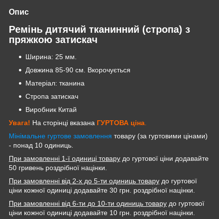
Опис
Ремінь дитячий тканинний (стропа) з
пряжкою затискач
Ширина: 25 мм.
Довжина 85-90 см. Вкорочується
Матеріал: тканина
Стропа затискач
Виробник Китай
Увага!
На сторінці вказана
ГУРТОВА
ціна
.
Мінімальне гуртове замовлення
товару (за гуртовими цінами)
- понад 10 одиниць.
При замовленні 1-ї одиниці товару
до гуртової ціни додавайте
50 гривень роздрібної націнки.
При замовленні від 2-х до 5-ти одиниць товару
до гуртової
ціни кожної одиниці додавайте 30 грн. роздрібної націнки.
При замовленні від 6-ти до 10-ти одиниць товару
до гуртової
ціни кожної одиниці додавайте 10 грн. роздрібної націнки.