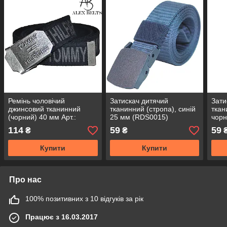
Ремінь чоловічий
Затискач дитячий
Зати
джинсовий тканинний
тканинний (стропа), синій
ткан
(чорний) 40 мм Арт.:
25 мм (RDS0015)
чорн
40RMT0011
114
59
59
₴
₴
Купити
Купити
Про нас
100% позитивних з 10 відгуків за рік
Працює з 16.03.2017