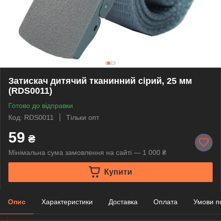
Затискач дитячий тканинний сірий, 25 мм
(RDS0011)
Готово до відправки
Код: RDS0011
Тільки опт
59
₴
Мінімальна сума замовлення на сайті — 1 000 ₴
Купити
Опис
Характеристики
Доставка
Оплата
Умови п