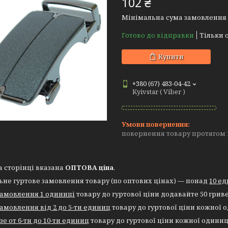
102 ₴
Мінімальна сума замовлення н
Готово до відправки
Тільки 
Купити
+380 (67) 483-04-42
Kyivstar ( Viber )
повернення товару протягом 
 сторінці вказана
ОПТОВА
ціна
.
ьне гуртове замовлення
товару (по оптових цінах) — понад
10 е
замовлення 1 одиниці
товару до гуртової ціни додавайте 50 грив
замовлення від 2 до 5-ти единиц
товару до гуртової ціни кожної 
зе от 6-ти до 10-ти единиц
товару до гуртової ціни кожної одини