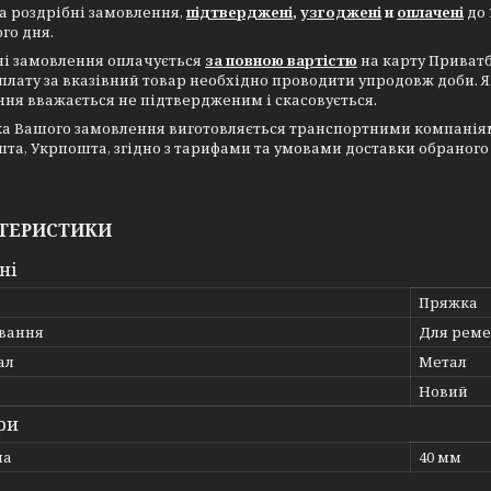
а роздрібні замовлення,
підтверджені
,
узгоджені
и
оплачені
до 
го дня.
ні замовлення оплачується
за повною вартістю
на карту Приватб
плату за вказівний товар необхідно проводити упродовж доби. 
ня вважається не підтвердженим і скасовується.
а Вашого замовлення виготовляється транспортними компаніями 
та, Укрпошта, згідно з тарифами та умовами доставки обраного
ТЕРИСТИКИ
ні
Пряжка
ування
Для реме
ал
Метал
Новий
ри
на
40 мм