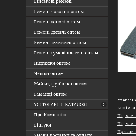
Військові ремені
Ремені чоловічі оптом
Ремені жіночі оптом
Ремені дитячі оптом
Ремені тканинні оптом
Ремені гумові плетені оптом
Підтяжки оптом
Чешки оптом
Майки, футболки оптом
Гаманці оптом
Увага!
На
УСІ ТОВАРИ В КАТАЛОЗІ
Мінімал
Про Компанію
Під час 
Під час 
Відгуки
При зака
Умови доставки та оплати