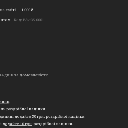
а сайті — 1 000 ₴
оптом
Код:
РAvt35-0001
14 днів
за домовленістю
диниц
.
ень роздрібної націнки.
одиниці
додайте 30 грн
.
роздрібної націнки.
ці
додайте 10 грн
. роздрібної націнки.