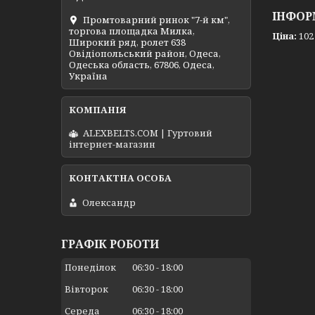
ІНФОР
Промтоварний ринок "7-й км",
торгова площадка Милка,
Ціна:
102
Широкий ряд, ролет 638
Овідіопольський район, Одеса,
Одеська область, 67806, Одеса,
Україна
ALEXBELTS.COM | Гуртовий
інтернет-магазин
Олександр
ГРАФІК РОБОТИ
Понеділок
06:30
18:00
Вівторок
06:30
18:00
Середа
06:30
18:00