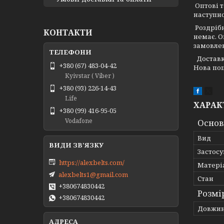
Оптові т
наступно
Роздріб
КОНТАКТИ
немає. О
замовлен
Доставк
+380 (67) 483-04-42
Нова пош
Kyivstar ( Viber )
+380 (93) 226-14-43
Life
ХАРАК
+380 (99) 416-95-05
Vodafone
Основ
Вид
Застос
https://alexbelts.com/
Матері
alexbelts1@gmail.com
Стан
+380674830442
Розмі
+380674830442
Довжи