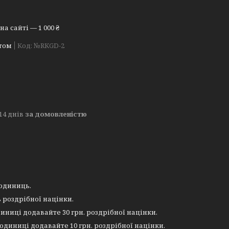
а сайті — 1 000 ₴
том
Код:
№RKGD-2
14 днів
за домовленістю
 одиниць.
 роздрібної націнки.
иниці додавайте 30 грн. роздрібної націнки.
 одиниці додавайте 10 грн. роздрібної націнки.