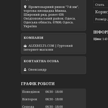
Стать
Промтоварний ринок "7-й км",
торгова площадка Милка,
Корис
Широкий ряд, ролет 638
Овідіопольський район, Одеса,
Розмір
Одеська область, 67806, Одеса,
Україна
ІНФОР
Ціна:
143
ALEXBELTS.COM | Гуртовий
інтернет-магазин
Олександр
ГРАФІК РОБОТИ
Понеділок
06:30
18:00
Вівторок
06:30
18:00
Середа
06:30
18:00