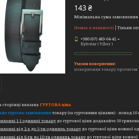
143 ₴
Мінімальна сума замовлення н
Немає в наявності
Тільки оп
+380 (67) 483-04-42
Kyivstar ( Viber )
повернення товару протягом 
 сторінці вказана
ГУРТОВА
ціна
.
ьне гуртове замовлення
товару (за гуртовими цінами) - понад 10
вленні 1-ї одиниці товару
до гуртової ціни додавайте 50 гривень
вленні від 2-х до 5-ти одиниць товару
до гуртової ціни кожної од
вленні від 6-ти до 10-ти одиниць товару
до гуртової ціни кожної