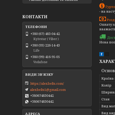
Гурто
- на нас
КОНТАКТИ
Розд
Оплату з
вважаєть
+380 (67) 483-04-42
Дос
Kyivstar ( Viber )
Нова пош
+380 (93) 226-14-43
Life
+380 (99) 416-95-05
ХАРАК
Vodafone
Основ
Країна
https://alexbelts.com/
Колір
alexbelts1@gmail.com
Ширина
+380674830442
Стан
+380674830442
Вид ма
Вид ви