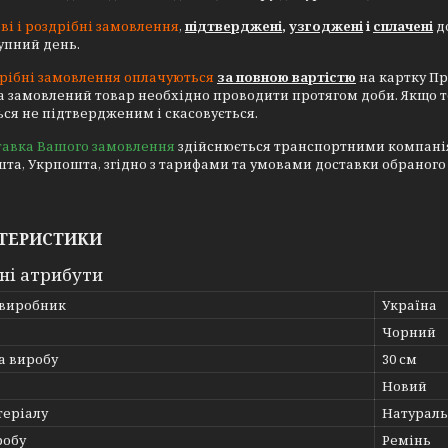
ві і роздрібні замовлення
,
підтверджені
,
узгоджені
і
сплачені
до
тупний день.
рібні замовлення оплачуються
за повною вартістю
на картку Пр
а замовлений товар необхідно проводити протягом доби. Якщо 
ся не підтвердженим і скасовується.
тавка Вашого замовлення
здійснюється транспортними компаніями
та, Укрпошта, згідно з тарифами та умовами доставки обраного
ТЕРИСТИКИ
ні атрибути
 виробник
Україна
Чорний
 виробу
30 см
Новий
теріалу
Натураль
робу
Ремінь