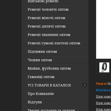
Військові ремені
Ремені чоловічі оптом
Ремені жіночі оптом
Ремені дитячі оптом
Ремені тканинні оптом
Ремені гумові плетені оптом
Підтяжки оптом
Чешки оптом
Майки, футболки оптом
Гаманці оптом
Увага!
На
УСІ ТОВАРИ В КАТАЛОЗІ
Мінімал
Про Компанію
При замо
Відгуки
При замо
При замо
Умови доставки та оплати