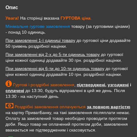
Опис
Увага!
На сторінці вказана
ГУРТОВА
ціна
.
Мінімальне гуртове замовлення
товару (за гуртовими цінами)
- понад 10 одиниць.
При замовленні 1-ї одиниці товару
до гуртової ціни додавайте
50 гривень роздрібної націнки.
При замовленні від 2-х до 5-ти одиниць товару
до гуртової
ціни кожної одиниці додавайте 30 грн. роздрібної націнки.
При замовленні від 6-ти до 10-ти одиниць товару
до гуртової
ціни кожної одиниці додавайте 10 грн. роздрібної націнки.
Гуртові і роздрібні замовлення
,
підтверджені
,
узгоджені
і
сплачені
до 13:30, будуть відправлені в цей же день. Після
13:30 - на наступний день.
Роздрібні замовлення оплачуються
за повною вартістю
на картку ПриватБанку, на такі замовлення післяплати немає.
Оплату за замовлений товар необхідно проводити протягом
доби. Якщо товар не оплачений протягом доби, замовлення
вважається не підтвердженим і скасовується.