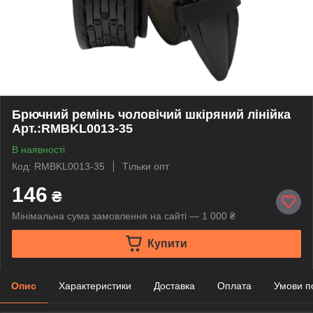
Брючний ремінь чоловічий шкіряний лінійка
Арт.:RMBKL0013-35
В наявності
Код: RMBKL0013-35
Тільки опт
146
₴
Мінімальна сума замовлення на сайті — 1 000 ₴
Купити
Опис
Характеристики
Доставка
Оплата
Умови п