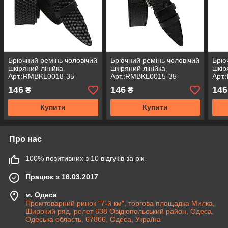
Брючний ремінь чоловічий
Брючний ремінь чоловічий
Брюч
шкіряний лінійка
шкіряний лінійка
шкір
Арт.:RMBKL0018-35
Арт.:RMBKL0015-35
Арт.
146
146
146
₴
₴
Купити
Купити
Про нас
100% позитивних з 10 відгуків за рік
Працює з 16.03.2017
м. Одеса
Промтоварний ринок "7-й км", торгова площадка Милка,
Широкий ряд, ролет 638 Овідіопольський район, Одеса,
Одеська область, 67806, Одеса, Україна