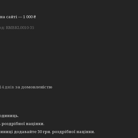
а сайті — 1 000 ₴
од:
RMBKL0010-35
14 днів
за домовленістю
 одиниць.
 роздрібної націнки.
иниці додавайте 30 грн. роздрібної націнки.