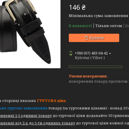
146 ₴
Мінімальна сума замовлення н
В наявності
Тільки оптом
К
Купити
+380 (67) 483-04-42
Kyivstar ( Viber )
повернення товару протягом 
 сторінці вказана
ГУРТОВА
ціна
.
ьне гуртове замовлення
товару (за гуртовими цінами) - понад 10
вленні 1-ї одиниці товару
до гуртової ціни додавайте 50 гривень
вленні від 2-х до 5-ти одиниць товару
до гуртової ціни кожної од