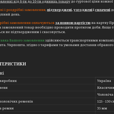
вленні від 6-ти до 10-ти одиниць товару
до гуртової ціни кожної
ві і роздрібні замовлення
,
підтверджені
,
узгоджені
і
сплачені
до
тупний день.
рібні замовлення оплачуються
за повною вартістю
на картку Пр
а замовлений товар необхідно проводити протягом доби. Якщо 
ся не підтвердженим і скасовується.
тавка Вашого замовлення
здійснюється транспортними компаніями
та, Укрпошта, згідно з тарифами та умовами доставки обраного
ТЕРИСТИКИ
ні
 виробник
Україна
меня
Класичн
Чоловіча
 чоловічих ременів
125 - 130 с
а ремня
35 мм