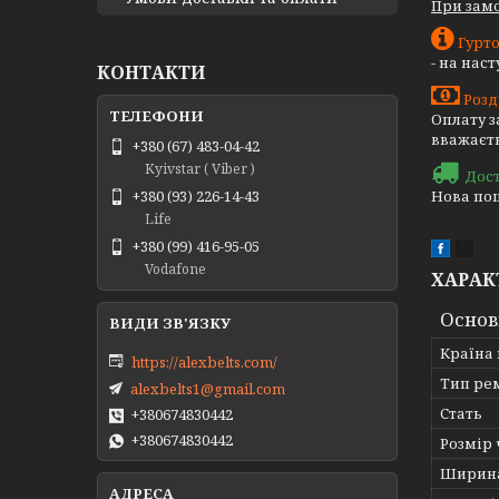
При замо
Гурто
- на нас
КОНТАКТИ
Розд
Оплату з
вважаєть
+380 (67) 483-04-42
Kyivstar ( Viber )
Дос
Нова пош
+380 (93) 226-14-43
Life
+380 (99) 416-95-05
Vodafone
ХАРАК
Основ
Країна
https://alexbelts.com/
Тип ре
alexbelts1@gmail.com
Стать
+380674830442
+380674830442
Розмір
Ширин