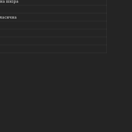
на шкіра
ласична