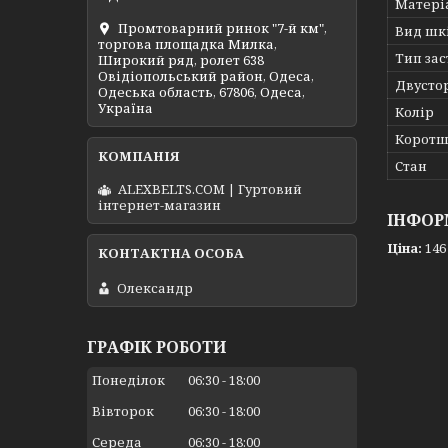
Матері
Промтоварний ринок "7-й км",
Вид шк
торгова площадка Милка,
Тип за
Широкий ряд, ролет 638
Овідіопольський район, Одеса,
Двусто
Одеська область, 67806, Одеса,
Україна
Колір
Коротш
Стан
ALEXBELTS.COM | Гуртовий
інтернет-магазин
ІНФОР
Ціна:
146
Олександр
ГРАФІК РОБОТИ
Понеділок
06:30
18:00
Вівторок
06:30
18:00
Середа
06:30
18:00