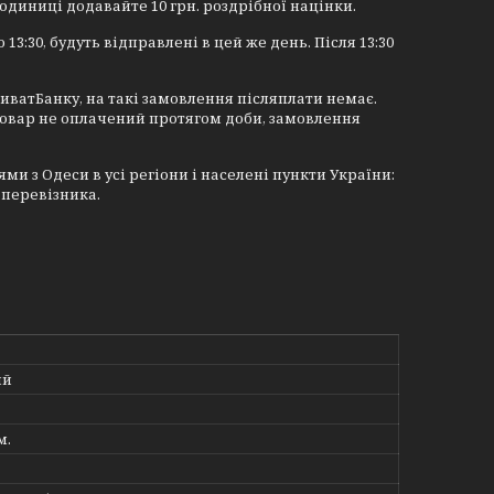
 одиниці додавайте 10 грн. роздрібної націнки.
 13:30, будуть відправлені в цей же день. Після 13:30
иватБанку, на такі замовлення післяплати немає.
товар не оплачений протягом доби, замовлення
 з Одеси в усі регіони і населені пункти України:
 перевізника.
ий
м.