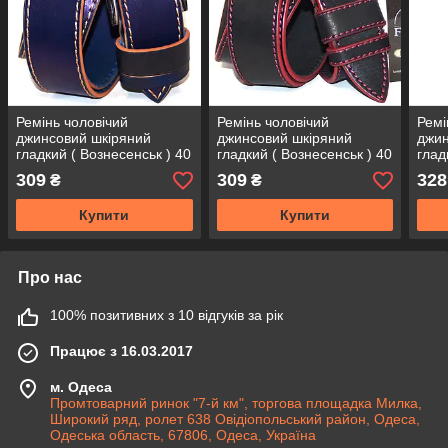
Ремінь чоловічий
Ремінь чоловічий
Ремі
джинсовий шкіряний
джинсовий шкіряний
джин
гладкий ( Вознесенськ ) 40
гладкий ( Вознесенськ ) 40
глад
мм - купити оптом в Одесі
мм - купити оптом в Одесі
мм -
309
309
328
₴
₴
Купити
Купити
Про нас
100% позитивних з 10 відгуків за рік
Працює з 16.03.2017
м. Одеса
Промтоварний ринок "7-й км", торгова площадка Милка,
Широкий ряд, ролет 638 Овідіопольський район, Одеса,
Одеська область, 67806, Одеса, Україна