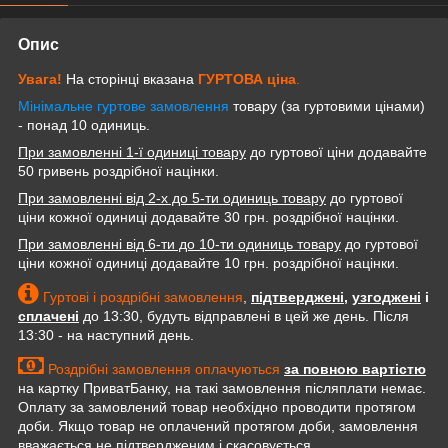
Опис
Увага!
На сторінці вказана
ГУРТОВА
ціна
.
Мінімальне гуртове замовлення
товару (за гуртовими цінами)
- понад 10 одиниць.
При замовленні 1-ї одиниці товару
до гуртової ціни додавайте
50 гривень роздрібної націнки.
При замовленні від 2-х до 5-ти одиниць товару
до гуртової
ціни кожної одиниці додавайте 30 грн. роздрібної націнки.
При замовленні від 6-ти до 10-ти одиниць товару
до гуртової
ціни кожної одиниці додавайте 10 грн. роздрібної націнки.
Гуртові і роздрібні замовлення
,
підтверджені
,
узгоджені
і
сплачені
до 13:30, будуть відправлені в цей же день. Після
13:30 - на наступний день.
Роздрібні замовлення оплачуються
за повною вартістю
на картку ПриватБанку, на такі замовлення післяплати немає.
Оплату за замовлений товар необхідно проводити протягом
доби. Якщо товар не оплачений протягом доби, замовлення
вважається не підтвердженим і скасовується.