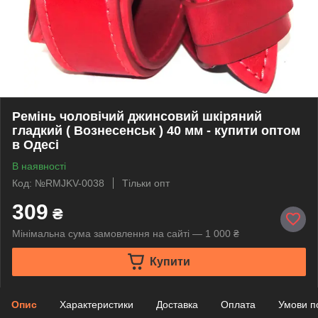
Ремінь чоловічий джинсовий шкіряний
гладкий ( Вознесенськ ) 40 мм - купити оптом
в Одесі
В наявності
Код: №RMJKV-0038
Тільки опт
309
₴
Мінімальна сума замовлення на сайті — 1 000 ₴
Купити
Опис
Характеристики
Доставка
Оплата
Умови п