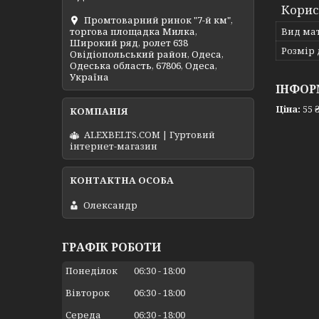
Корис
Промтоварний ринок "7-й км",
Вид ма
торгова площадка Милка,
Широкий ряд, ролет 638
Розмір
Овідіопольський район, Одеса,
Одеська область, 67806, Одеса,
Україна
ІНФОР
Ціна:
55 
ALEXBELTS.COM | Гуртовий
інтернет-магазин
Олександр
ГРАФІК РОБОТИ
Понеділок
06:30
18:00
Вівторок
06:30
18:00
Середа
06:30
18:00