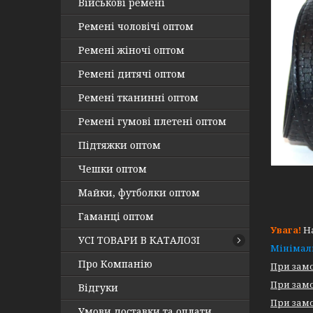
Військові ремені
Ремені чоловічі оптом
Ремені жіночі оптом
Ремені дитячі оптом
Ремені тканинні оптом
Ремені гумові плетені оптом
Підтяжки оптом
Чешки оптом
Майки, футболки оптом
Гаманці оптом
Увага!
На
УСІ ТОВАРИ В КАТАЛОЗІ
Мінімал
Про Компанію
При замо
При замо
Відгуки
При замо
Умови доставки та оплати