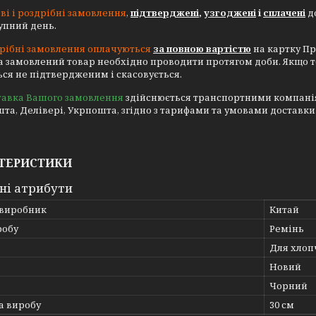
ві і роздрібні замовлення
,
підтверджені
,
узгоджені
і
сплачені
до
тупний день.
рібні замовлення оплачуються
за повною вартістю
на картку Пр
а замовлений товар необхідно проводити протягом доби. Якщо 
ся не підтвердженим і скасовується.
тавка Вашого замовлення
здійснюється транспортними компаніями
та, Делівері, Укрпошта, згідно з тарифами та умовами доставки
ТЕРИСТИКИ
ні атрибути
 виробник
Китай
робу
Ремінь
Для хлоп
Новий
Чорний
 виробу
30 см