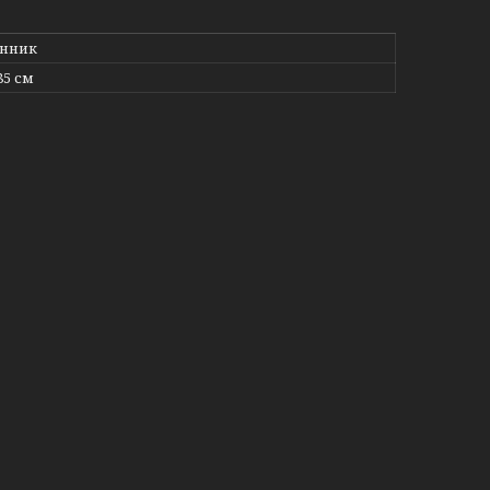
інник
85 см