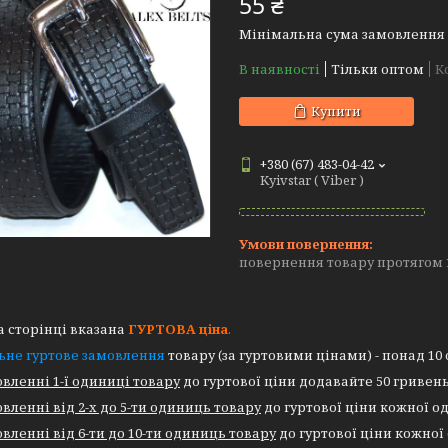
55 ₴
Мінімальна сума замовлення н
В наявності
Тільки оптом
К
Купити
+380 (67) 483-04-42
Kyivstar ( Viber )
повернення товару протягом 
 сторінці вказана
ГУРТОВА
ціна
.
ьне гуртове замовлення
товару (за гуртовими цінами) - понад 10
вленні 1-ї одиниці товару
до гуртової ціни додавайте 50 гривень
вленні від 2-х до 5-ти одиниць товару
до гуртової ціни кожної од
вленні від 6-ти до 10-ти одиниць товару
до гуртової ціни кожної