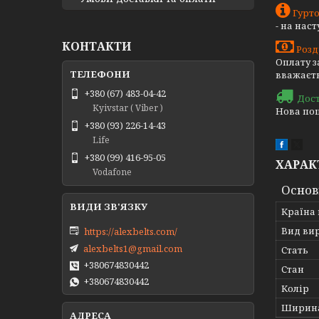
Гурто
- на нас
КОНТАКТИ
Розд
Оплату з
вважаєть
+380 (67) 483-04-42
Дос
Kyivstar ( Viber )
Нова пош
+380 (93) 226-14-43
Life
+380 (99) 416-95-05
ХАРАК
Vodafone
Основ
Країна
Вид ви
https://alexbelts.com/
alexbelts1@gmail.com
Стать
+380674830442
Стан
+380674830442
Колір
Ширина