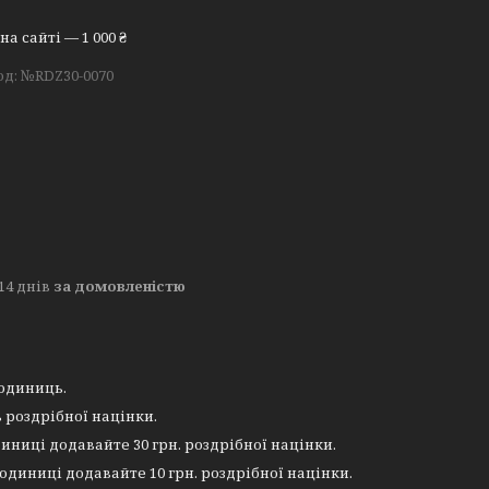
а сайті — 1 000 ₴
од:
№RDZ30-0070
14 днів
за домовленістю
 одиниць.
 роздрібної націнки.
иниці додавайте 30 грн. роздрібної націнки.
 одиниці додавайте 10 грн. роздрібної націнки.