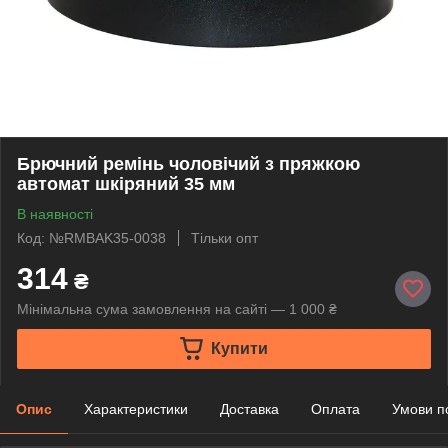
Брючний ремінь чоловічий з пряжкою
автомат шкіряний 35 мм
В наявності
Код: №RMBAK35-0038
Тільки опт
314
₴
Мінімальна сума замовлення на сайті — 1 000 ₴
Купити
Опис
Характеристики
Доставка
Оплата
Умови п