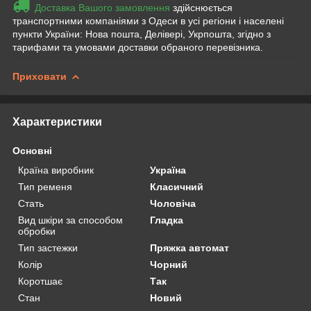
Доставка Вашого замовлення
здійснюється
транспортними компаніями з Одеси в усі регіони і населені
пункти України: Нова пошта, Делівері, Укрпошта, згідно з
тарифами та умовами доставки обраного перевізника.
Приховати
Характеристики
Основні
Країна виробник
Україна
Тип ременя
Класичний
Стать
Чоловіча
Вид шкіри за способом
Гладка
обробки
Тип застежки
Пряжка автомат
Колір
Чорний
Коротшає
Так
Стан
Новий