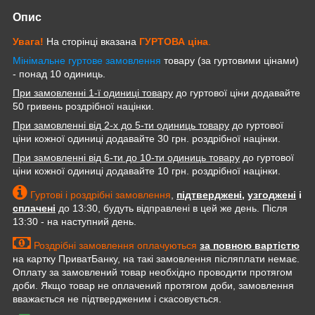
Опис
Увага!
На сторінці вказана
ГУРТОВА
ціна
.
Мінімальне гуртове замовлення
товару (за гуртовими цінами)
- понад 10 одиниць.
При замовленні 1-ї одиниці товару
до гуртової ціни додавайте
50 гривень роздрібної націнки.
При замовленні від 2-х до 5-ти одиниць товару
до гуртової
ціни кожної одиниці додавайте 30 грн. роздрібної націнки.
При замовленні від 6-ти до 10-ти одиниць товару
до гуртової
ціни кожної одиниці додавайте 10 грн. роздрібної націнки.
Гуртові і роздрібні замовлення
,
підтверджені
,
узгоджені
і
сплачені
до 13:30, будуть відправлені в цей же день. Після
13:30 - на наступний день.
Роздрібні замовлення оплачуються
за повною вартістю
на картку ПриватБанку, на такі замовлення післяплати немає.
Оплату за замовлений товар необхідно проводити протягом
доби. Якщо товар не оплачений протягом доби, замовлення
вважається не підтвердженим і скасовується.