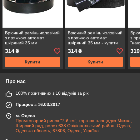
Брючний ремінь чоловічий
Брючний ремінь чоловічий
Брюч
з пряжкою автомат
з пряжкою автомат
з пр
шкіряний 35 мм
шкіряний 35 мм - купити
"наж
оптом
314
314
319
₴
₴
Купити
Купити
Про нас
100% позитивних з 10 відгуків за рік
Працює з 16.03.2017
м. Одеса
Промтоварний ринок "7-й км", торгова площадка Милка,
Широкий ряд, ролет 638 Овідіопольський район, Одеса,
Одеська область, 67806, Одеса, Україна