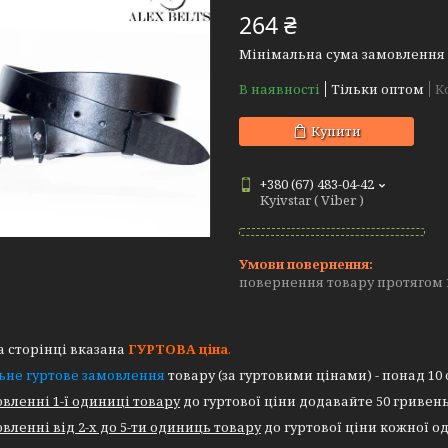
264 ₴
Мінімальна сума замовлення н
В наявності
Тільки оптом
К
Купити
+380 (67) 483-04-42
Kyivstar ( Viber )
повернення товару протягом 
 сторінці вказана
ГУРТОВА
ціна
.
ьне гуртове замовлення
товару (за гуртовими цінами) - понад 10
вленні 1-ї одиниці товару
до гуртової ціни додавайте 50 гривень
вленні від 2-х до 5-ти одиниць товару
до гуртової ціни кожної од