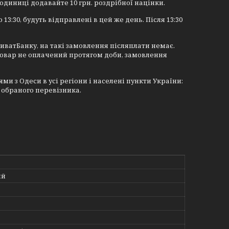
 одиниці додавайте 10 грн. роздрібної націнки.
 13:30, будуть відправлені в цей же день. Після 13:30
иватБанку, на такі замовлення післяплати немає.
товар не оплачений протягом доби, замовлення
 з Одеси в усі регіони і населені пункти України:
 обраного перевізника.
ий