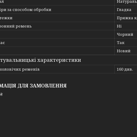
ал
Натураль
іри за способом обробки
Гладка
стежки
Пряжка к
ронний ремень
Ні
Чорний
ає
Так
Новий
тувальницькі характеристики
 чоловічих ременів
160 див.
МАЦІЯ ДЛЯ ЗАМОВЛЕННЯ
 ₴