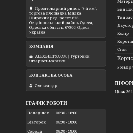
Матері
Промтоварний ринок "7-й км",
Вид шк
торгова площадка Милка,
Тип за
Широкий ряд, ролет 638
Овідіопольський район, Одеса,
Двусто
Одеська область, 67806, Одеса,
Україна
Колір
Коротш
Стан
ALEXBELTS.COM | Гуртовий
Корис
інтернет-магазин
Розмір
ІНФОР
Олександр
Ціна:
264
ГРАФІК РОБОТИ
Понеділок
06:30
18:00
Вівторок
06:30
18:00
Середа
06:30
18:00