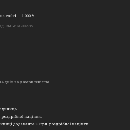
а сайті — 1 000 ₴
од:
RMBBKG002-35
14 днів
за домовленістю
 одиниць.
 роздрібної націнки.
иниці додавайте 30 грн. роздрібної націнки.