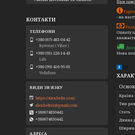
При замо
Гурто
- на нас
КОНТАКТИ
Розд
Оплату з
вважаєть
+380 (67) 483-04-42
Kyivstar ( Viber )
Дос
Нова пош
+380 (93) 226-14-43
Life
+380 (99) 416-95-05
Vodafone
ХАРАК
Основ
Країна
https://alexbelts.com/
Тип ре
alexbelts1@gmail.com
Стать
+380674830442
+380674830442
Длина 
Ширин