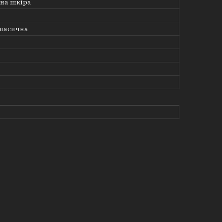
на шкіра
ласична