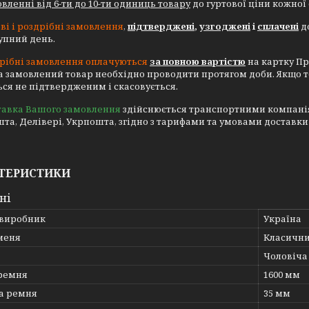
вленні від 6-ти до 10-ти одиниць товару
до гуртової ціни кожної
ві і роздрібні замовлення
,
підтверджені
,
узгоджені
і
сплачені
до
тупний день.
рібні замовлення оплачуються
за повною вартістю
на картку Пр
а замовлений товар необхідно проводити протягом доби. Якщо 
ся не підтвердженим і скасовується.
тавка Вашого замовлення
здійснюється транспортними компаніями
та, Делівері, Укрпошта, згідно з тарифами та умовами доставки
ТЕРИСТИКИ
ні
 виробник
Україна
меня
Класичн
Чоловіча
ремня
1600 мм
а ремня
35 мм