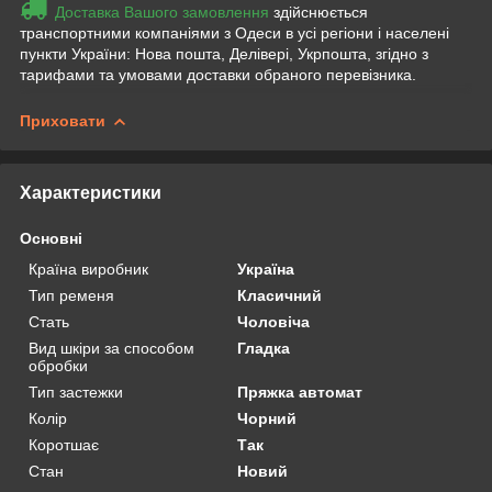
Доставка Вашого замовлення
здійснюється
транспортними компаніями з Одеси в усі регіони і населені
пункти України: Нова пошта, Делівері, Укрпошта, згідно з
тарифами та умовами доставки обраного перевізника.
Приховати
Характеристики
Основні
Країна виробник
Україна
Тип ременя
Класичний
Стать
Чоловіча
Вид шкіри за способом
Гладка
обробки
Тип застежки
Пряжка автомат
Колір
Чорний
Коротшає
Так
Стан
Новий