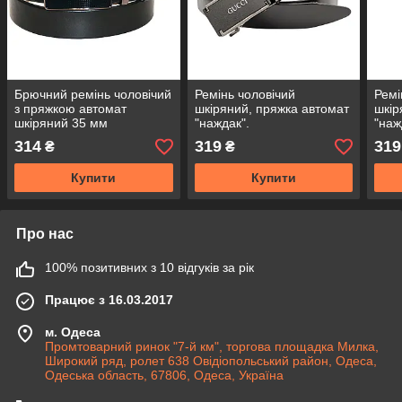
Брючний ремінь чоловічий
Ремінь чоловічий
Ремі
з пряжкою автомат
шкіряний, пряжка автомат
шкір
шкіряний 35 мм
"наждак".
"наж
Арт.:RMBAKA0032-35
314
319
319
₴
₴
Купити
Купити
Про нас
100% позитивних з 10 відгуків за рік
Працює з 16.03.2017
м. Одеса
Промтоварний ринок "7-й км", торгова площадка Милка,
Широкий ряд, ролет 638 Овідіопольський район, Одеса,
Одеська область, 67806, Одеса, Україна