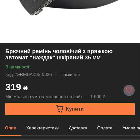
Брючний ремінь чоловічий з пряжкою
автомат "наждак" шкіряний 35 мм
В наявності
Код: №RMBAK35-0826
Тільки опт
319
₴
Мінімальна сума замовлення на сайті — 1 000 ₴
Купити
Опис
Характеристики
Доставка
Оплата
Умови п