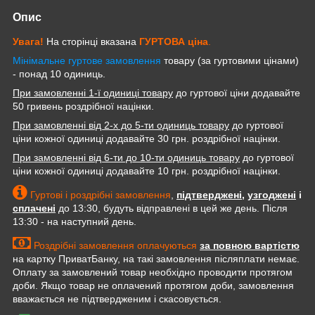
Опис
Увага!
На сторінці вказана
ГУРТОВА
ціна
.
Мінімальне гуртове замовлення
товару (за гуртовими цінами)
- понад 10 одиниць.
При замовленні 1-ї одиниці товару
до гуртової ціни додавайте
50 гривень роздрібної націнки.
При замовленні від 2-х до 5-ти одиниць товару
до гуртової
ціни кожної одиниці додавайте 30 грн. роздрібної націнки.
При замовленні від 6-ти до 10-ти одиниць товару
до гуртової
ціни кожної одиниці додавайте 10 грн. роздрібної націнки.
Гуртові і роздрібні замовлення
,
підтверджені
,
узгоджені
і
сплачені
до 13:30, будуть відправлені в цей же день. Після
13:30 - на наступний день.
Роздрібні замовлення оплачуються
за повною вартістю
на картку ПриватБанку, на такі замовлення післяплати немає.
Оплату за замовлений товар необхідно проводити протягом
доби. Якщо товар не оплачений протягом доби, замовлення
вважається не підтвердженим і скасовується.