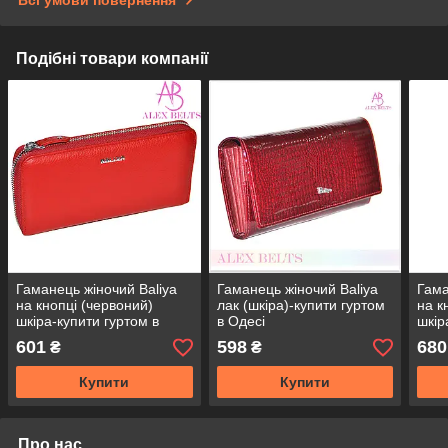
Подібні товари компанії
Гаманець жіночий Baliya
Гаманець жіночий Baliya
Гама
на кнопці (червоний)
лак (шкіра)-купити гуртом
на к
шкіра-купити гуртом в
в Одесі
шкір
Одесі
Одес
601
598
680
₴
₴
Купити
Купити
Про нас