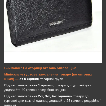
Внимание! На сторінці вказана оптова ціна.
Мінімальне гуртове замовлення товару (по оптових
цінах) —
от 5 единиц
товарної групи.
Під час замовлення 1 одиниці
товару до гуртової ціни
додавайте 40 гривен роздрібної націнки.
Під час замовлення 2-х, 3-х, 4-х одиниць
товару до
гуртової ціни кожної одиниці додавайте 25 гривень роздрібної
націнки