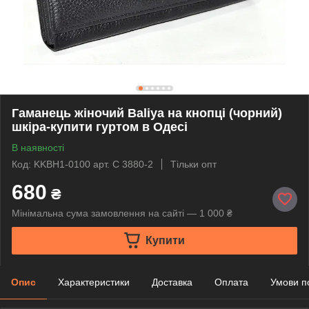
Гаманець жіночий Baliya на кнопці (чорний)
шкіра-купити гуртом в Одесі
В наявності
Код: KKBH1-0100 арт. С 3880-2
Тільки опт
680
₴
Мінімальна сума замовлення на сайті — 1 000 ₴
Купити
Опис
Характеристики
Доставка
Оплата
Умови п