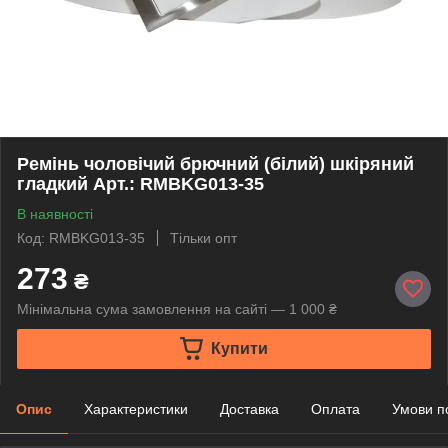
Ремінь чоловічий брючний (білий) шкіряний
гладкий Арт.: RMBKG013-35
В наявності
Код: RMBKG013-35
Тільки опт
273
₴
Мінімальна сума замовлення на сайті — 1 000 ₴
Купити
Опис
Характеристики
Доставка
Оплата
Умови п