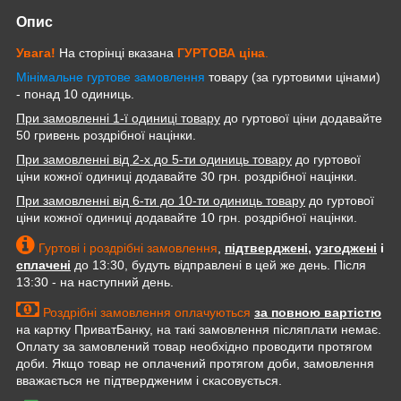
Опис
Увага!
На сторінці вказана
ГУРТОВА
ціна
.
Мінімальне гуртове замовлення
товару (за гуртовими цінами)
- понад 10 одиниць.
При замовленні 1-ї одиниці товару
до гуртової ціни додавайте
50 гривень роздрібної націнки.
При замовленні від 2-х до 5-ти одиниць товару
до гуртової
ціни кожної одиниці додавайте 30 грн. роздрібної націнки.
При замовленні від 6-ти до 10-ти одиниць товару
до гуртової
ціни кожної одиниці додавайте 10 грн. роздрібної націнки.
Гуртові і роздрібні замовлення
,
підтверджені
,
узгоджені
і
сплачені
до 13:30, будуть відправлені в цей же день. Після
13:30 - на наступний день.
Роздрібні замовлення оплачуються
за повною вартістю
на картку ПриватБанку, на такі замовлення післяплати немає.
Оплату за замовлений товар необхідно проводити протягом
доби. Якщо товар не оплачений протягом доби, замовлення
вважається не підтвердженим і скасовується.