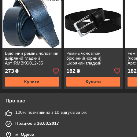
Брючний ремінь чоловічий
Ремінь чоловічий
Ремі
шкіряний гладкий
брючний(чорний)
(чор
Арт.:RMBKG012-35
шкіряний гладкий
Арт
Арт.:RMBKG002-35
273
182
182
₴
₴
Купити
Купити
Про нас
100% позитивних з 10 відгуків за рік
Працює з 16.03.2017
м. Одеса