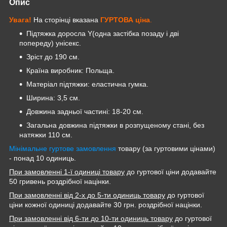
Опис
Увага!
На сторінці вказана
ГУРТОВА
ціна
.
Підтяжка доросла Y(одна застібка позаду і дві
попереду) унісекс.
Зріст до 190 см.
Країна виробник: Польща.
Матеріал підтяжки: еластична гумка.
Ширина: 3,5 см.
Довжина задньої частині: 18-20 см.
Загальна довжина підтяжки в розпущеному стані, без
натяжки 110 см.
Мінімальне гуртове замовлення
товару (за гуртовими цінами)
- понад 10 одиниць.
При замовленні 1-ї одиниці товару
до гуртової ціни додавайте
50 гривень роздрібної націнки.
При замовленні від 2-х до 5-ти одиниць товару
до гуртової
ціни кожної одиниці додавайте 30 грн. роздрібної націнки.
При замовленні від 6-ти до 10-ти одиниць товару
до гуртової