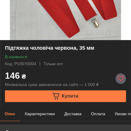
Підтяжка чоловіча червона, 35 мм
В наявності
Код: PV35Y0004
Тільки опт
146
₴
Мінімальна сума замовлення на сайті — 1 000 ₴
Купити
Опис
Характеристики
Доставка
Оплата
Умови п