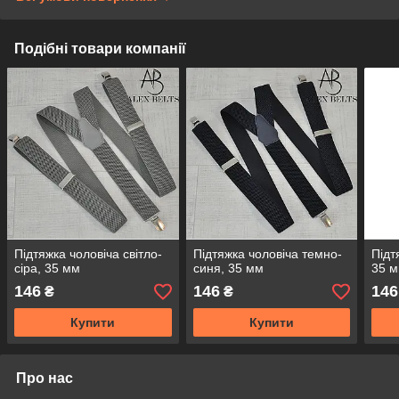
Подібні товари компанії
Підтяжка чоловіча світло-
Підтяжка чоловіча темно-
Підт
сіра, 35 мм
синя, 35 мм
35 
146
146
146
₴
₴
Купити
Купити
Про нас