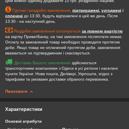
ціни кожної одиниці додавайте 10 грн. роздрібної націнки.
Гуртові і роздрібні замовлення
,
підтверджені
,
узгоджені
і
сплачені
до 13:30, будуть відправлені в цей же день. Після
13:30 - на наступний день.
Роздрібні замовлення оплачуються
за повною вартістю
на картку ПриватБанку, на такі замовлення післяплати немає.
Оплату за замовлений товар необхідно проводити протягом
доби. Якщо товар не оплачений протягом доби, замовлення
вважається не підтвердженим і скасовується.
Доставка Вашого замовлення
здійснюється
транспортними компаніями з Одеси в усі регіони і населені
пункти України: Нова пошта, Делівері, Укрпошта, згідно з
тарифами та умовами доставки обраного перевізника.
Приховати
Характеристики
Основні атрибути