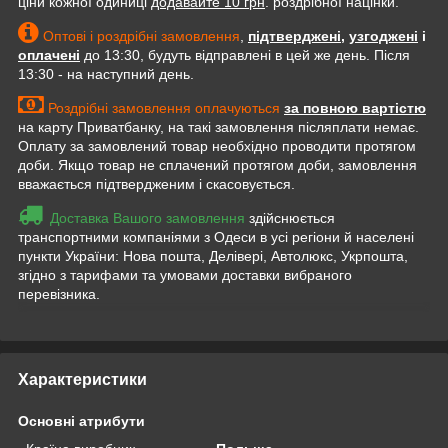
ціни кожної одиниці
додавайте 10 грн
. роздрібної націнки.
Оптові і роздрібні замовлення
,
підтверджені
,
узгоджені
і
оплачені
до 13:30, будуть відправлені в цей же день. Після
13:30 - на наступний день.
Роздрібні замовлення оплачуються
за повною вартістю
на карту Приватбанку, на такі замовлення післяплати немає.
Оплату за замовлений товар необхідно проводити протягом
доби. Якщо товар не сплачений протягом доби, замовлення
вважається підтвердженим і скасовується.
Доставка Вашого замовлення
здійснюється
транспортними компаніями з Одеси в усі регіони й населені
пункти України: Нова пошта, Делівері, Автолюкс, Укрпошта,
згідно з тарифами та умовами доставки вибраного
перевізника.
Приховати
Характеристики
Основні атрибути