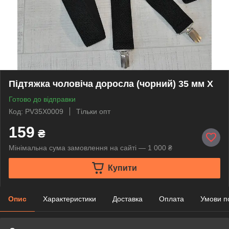
Підтяжка чоловіча доросла (чорний) 35 мм X
Готово до відправки
Код: PV35X0009
Тільки опт
159
₴
Мінімальна сума замовлення на сайті — 1 000 ₴
Купити
Опис
Характеристики
Доставка
Оплата
Умови п