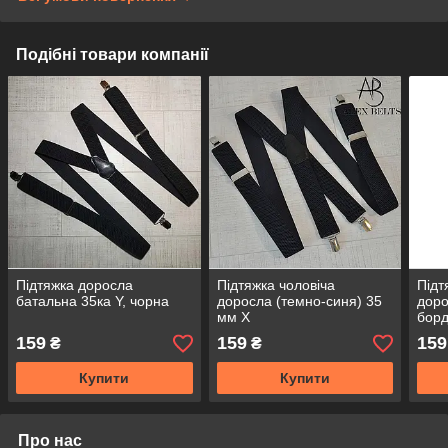
Подібні товари компанії
Підтяжка доросла
Підтяжка чоловіча
Підт
батальна 35ка Y, чорна
доросла (темно-синя) 35
доро
мм X
борд
159
159
159
₴
₴
Купити
Купити
Про нас