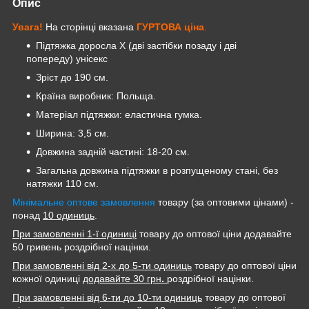
Опис
Увага!
На сторінці вказана
ГУРТОВА
ціна
.
Підтяжка доросла X (дві застібки позаду і дві
попереду) унісекс
Зріст до 190 см.
Країна виробник: Польща.
Матеріал підтяжки: еластична гумка.
Ширина: 3,5 см.
Довжина задній частині: 18-20 см.
Загальна довжина підтяжки в розпущеному стані, без
натяжки 110 см.
Мінімальне оптове замовлення
товару (за оптовими цінами) -
понад
10 одиниць
.
При замовленні 1-ї одиниці
товару до оптової ціни додавайте
50 гривень роздрібної націнки.
При замовленні від 2-х до 5-ти одиниць
товару до оптової ціни
кожної одиниці
додавайте 30 грн
.
роздрібної націнки.
При замовленні від 6-ти до 10-ти одиниць
товару до оптової